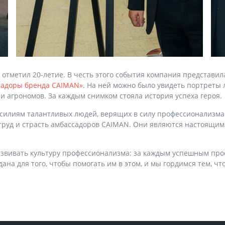
 отметил 20-летие. В честь этого события компания представил
садоры бренда CAIMAN»
. На ней можно было увидеть портреты 
и агрономов. За каждым снимком стояла история успеха героя.
усилиям талантливых людей, верящих в силу профессионализма
 труд и страсть амбассадоров CAIMAN. Они являются настоящим
звивать культуру профессионализма: за каждым успешным про
ана для того, чтобы помогать им в этом, и мы гордимся тем, что