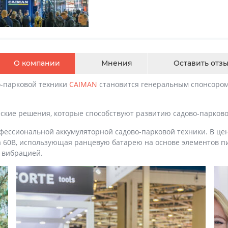
О компании
Мнения
Оставить отз
о-парковой техники
CAIMAN
становится генеральным спонсоро
ские решения, которые способствуют развитию садово-парково
офессиональной аккумуляторной садово-парковой техники. В ц
 60В, использующая ранцевую батарею на основе элементов пи
 вибрацией.