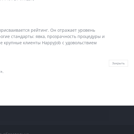
присваивается рейтинг. Он отражает уровень
рогие стандарты: явка, прозрачность процедуры и
ые крупные клиенты HappyJob с удовольствием
Закрыть
».