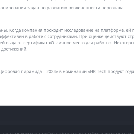
ланирования задач по развитию вовлеченности персонала.
ы. Когда компания проходит исследование на платформе, ей 
эффективен в работе с сотрудниками. При оценке действуют ст
, ей выдают сертификат «Отличное место для работы». Некотор
 достижений.
Цифровая пирамида – 2024» в номинации «HR Tech продукт года