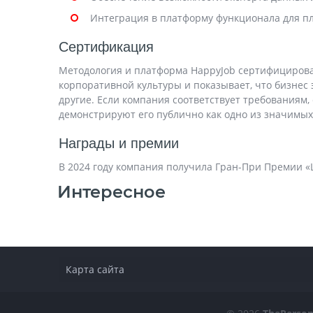
Интеграция в платформу функционала для п
Сертификация
Методология и платформа HappyJob сертифицирован
корпоративной культуры и показывает, что бизнес 
другие. Если компания соответствует требованиям
демонстрируют его публично как одно из значимых
Награды и премии
В 2024 году компания получила Гран-При Премии «
Интересное
Карта сайта