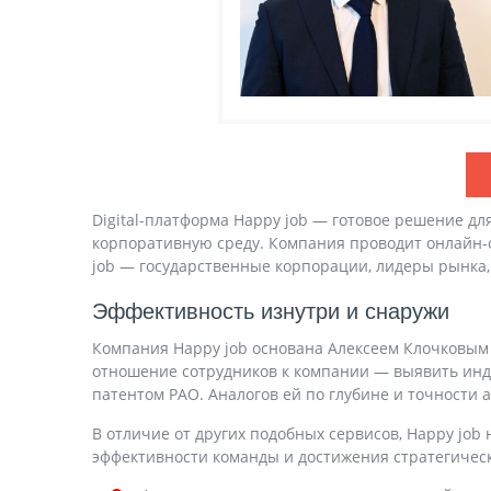
Digital-платформа Happy job — готовое решение дл
корпоративную среду. Компания проводит онлайн-
job — государственные корпорации, лидеры рынка, та
Эффективность изнутри и снаружи
Компания Happy job основана Алексеем Клочковым
отношение сотрудников к компании — выявить инд
патентом РАО. Аналогов ей по глубине и точности 
В отличие от других подобных сервисов, Happy jo
эффективности команды и достижения стратегическ