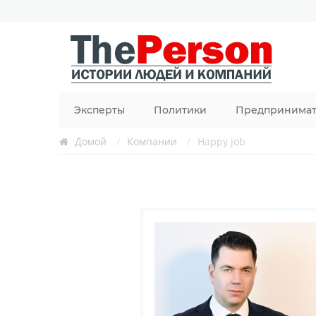
Эксперты
Политики
Предпринима
Домой
/
Компании
/
Happy job