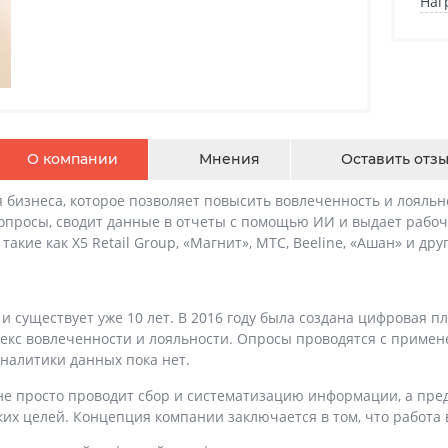
Наг
О компании
Мнения
Оставить отз
я бизнеса, которое позволяет повысить вовлеченность и лояльн
опросы, сводит данные в отчеты с помощью ИИ и выдает рабо
кие как X5 Retail Group, «Магнит», МТС, Beeline, «Ашан» и дру
 и существует
уже 10 лет.
В 2016 году была создана цифровая 
екс вовлеченности и лояльности. Опросы проводятся с приме
аналитики данных пока нет.
b не просто проводит сбор и систематизацию информации, а пр
их целей. Концепция компании заключается в том, что работа в