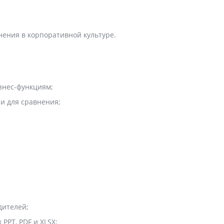
нения в корпоративной культуре.
знес-функциям;
и для сравнения;
дителей;
PT, PDF и XLSX;