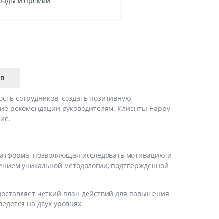
рады и премии
ыв
ость сотрудников, создать позитивную
чие рекомендации руководителям. Клиенты Happy
гие.
платформа, позволяющая исследовать мотивацию и
нением уникальной методологии, подтвержденной
едоставляет четкий план действий для повышения
едется на двух уровнях: