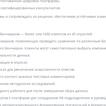
атентованной цифровой платформы;
 сертифицированных консультантов.
емы и сопровождать их решение, обеспечивая устойчивые изме
енчмарков — более чем 1000 клиентов из 45 отраслей;
чмарков, позволяющих проводить сравнение по различным би
го бенчмарка. Клиенты могут самостоятельно выбрать компани
иальности данных;
ации в опросах;
сах для увеличения осмысленности ответов;
о контент-анализа текстовых комментариев;
анная методология исследований;
дного рабочего дня после завершения сбора данных;
упов к платформе для сотрудников HR-подразделения и руково
 автоматизированного формирования презентаций в форматах P