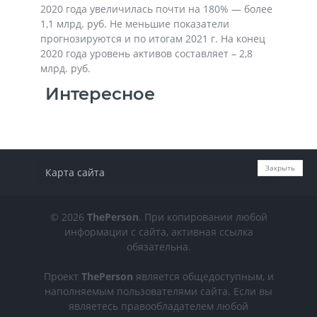
2020 года увеличилась почти на 180% — более
1,1 млрд. руб. Не меньшие показатели
прогнозируются и по итогам 2021 г. На конец
2020 года уровень активов составляет – 2,8
млрд. руб.
Интересное
Закрыть
Карта сайта
© 2026
ThePerson
. При копировании любой
информации с сайта, активная ссылка
обязательна.
Проект
ThePerson
является общедоступным, и
наполняемым пользователями сайта. Если вы
являетесь правообладателем любой