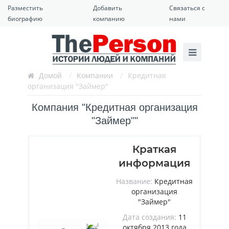
Разместить
Добавить
Связаться с
биографию
компанию
нами
Домой
/
Компании
/
Кредитная
организация "Займер"
Компания "Кредитная организация
"Займер""
Краткая
информация
Название:
Кредитная
организация
"Займер"
Дата создания:
11
октября 2013 года