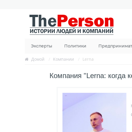
Эксперты
Политики
Предпринима
Домой
/
Компании
/
Lerna
Компания "Lerna: когда 