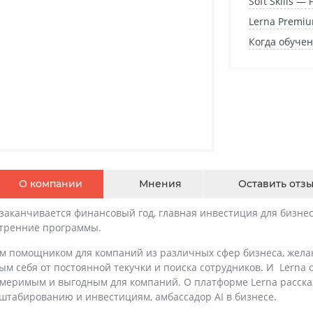
Soft Skills 
Lerna Premiu
Когда обучен
О компании
Мнения
Оставить отз
м заканчивается финансовый год, главная инвестиция для бизне
утренние программы.
м помощником для компаний из различных сфер бизнеса, жела
мым себя от постоянной текучки и поиска сотрудников. И Lern
змеримым и выгодным для компаний. О платформе Lerna расска
штабированию и инвестициям, амбассадор AI в бизнесе.