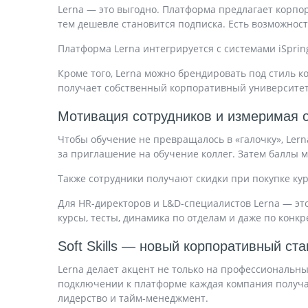
Lerna — это выгодно. Платформа предлагает корпо
тем дешевле становится подписка. Есть возможност
Платформа Lerna интегрируется с системами iSprin
Кроме того, Lerna можно брендировать под стиль к
получает собственный корпоративный университет 
Мотивация сотрудников и измеримая 
Чтобы обучение не превращалось в «галочку», Ler
за приглашение на обучение коллег. Затем баллы 
Также сотрудники получают скидки при покупке курс
Для HR-директоров и L&D-специалистов Lerna — э
курсы, тесты, динамика по отделам и даже по кон
Soft Skills — новый корпоративный ст
Lerna делает акцент не только на профессиональных
подключении к платформе каждая компания получае
лидерство и тайм-менеджмент.