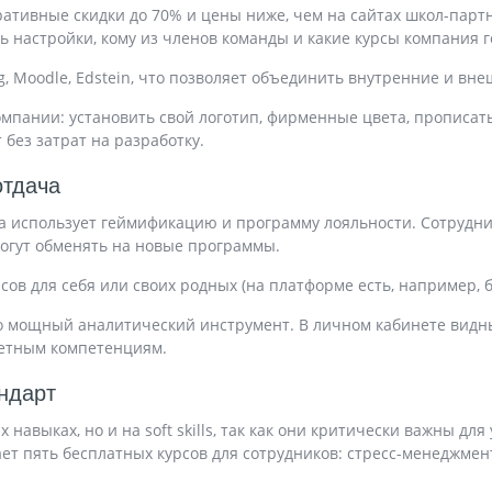
ративные скидки до 70% и цены ниже, чем на сайтах школ-парт
ь настройки, кому из членов команды и какие курсы компания 
g, Moodle, Edstein, что позволяет объединить внутренние и вне
омпании: установить свой логотип, фирменные цвета, прописать
без затрат на разработку.
отдача
na использует геймификацию и программу лояльности. Сотрудни
могут обменять на новые программы.
ов для себя или своих родных (на платформе есть, например, б
то мощный аналитический инструмент. В личном кабинете видн
кретным компетенциям.
андарт
 навыках, но и на soft skills, так как они критически важны д
т пять бесплатных курсов для сотрудников: стресс-менеджмен