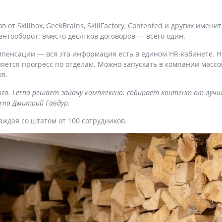
 от Skillbox, GeekBrains, SkillFactory, Contented и других имен
нтооборот: вместо десятков договоров — всего один.
мпенсации — вся эта информация есть в едином HR-кабинете. HR
яется прогресс по отделам. Можно запускать в компании масс
в.
ого. Lerna решает задачу комплексно: собирает контент от лу
rna Дмитрий Гавдур.
ждая со штатом от 100 сотрудников.