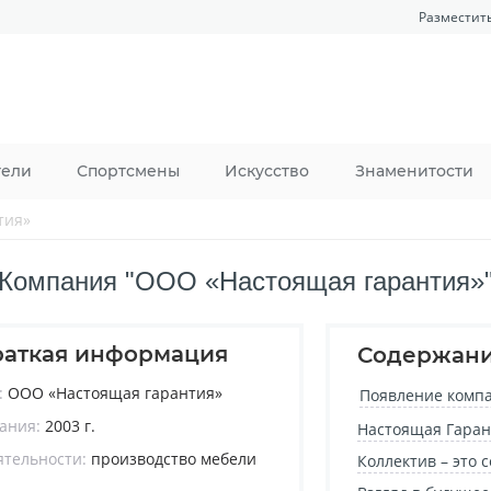
Разместит
тели
Спортсмены
Искусство
Знаменитости
тия»
Компания "ООО «Настоящая гарантия»
раткая информация
Содержан
:
ООО «Настоящая гарантия»
Появление компа
дания:
2003 г.
Настоящая Гаран
ятельности:
производство мебели
Коллектив – это