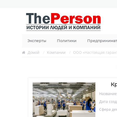
Эксперты
Политики
Предпринима
Домой
/
Компании
/
ООО «Настоящая гаран
К
Название
Дата соз
Сфера де