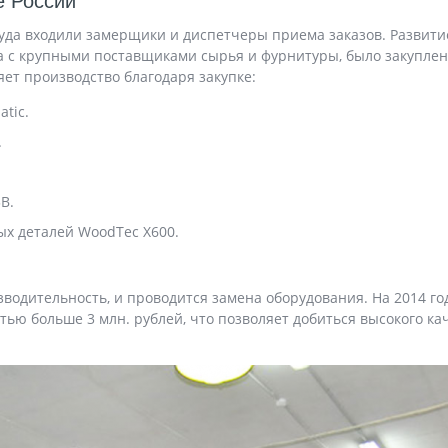
е России
 куда входили замерщики и диспетчеры приема заказов. Развит
ра с крупными поставщиками сырья и фурнитуры, было закупле
ет производство благодаря закупке:
tic.
.
B.
ых деталей WoodTec X600.
зводительность, и проводится замена оборудования. На 2014 г
ью больше 3 млн. рублей, что позволяет добиться высокого ка