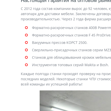
Настоящая Гарантия на оптовом рынк
С 2012 года состав компании вырос до 92 человек,
автопарк для доставки мебели. Заключены догово
производительностью. Через 2 года фирма расширя
Форматно-раскроечных станков 400В Powerma
Форматно-раскроечных станков F 45 ProDrive
Вакуумных прессов КОРСТ 2500.
Сверлильно-присадочных станков серии MZ3
Станков для облицовывания кромок мебельн
Инструментов топовых серий Makita и Bosh.
Каждые полгода станки проходят проверку на прои
последних моделей. Некоторые станки ЧПУ стоимост
всей команды их успешной работы!