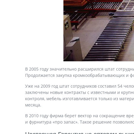
В 2005 году значительно расширился штат сотрудни
Продолжается закупка кромкообрабатывающих и фо
Уже на 2009 год штат сотрудников составил 54 чел
заключены новые контракты с известными и крупн
контроля, мебель изготавливается только из мате
месяца.
В 2010 году фирма берет вектор на сокращение вре
и фурнитура «про запас». Такое решение позволил