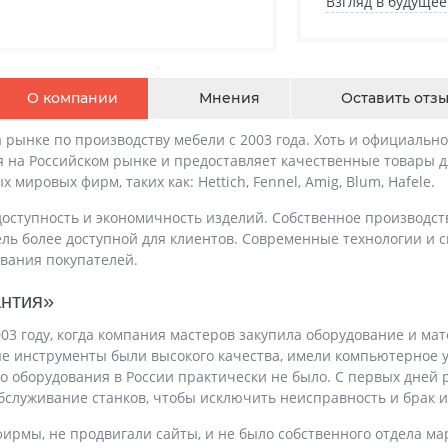
Взгляд в будущее
О компании
Мнения
Оставить отз
 рынке по производству мебели с 2003 года. Хоть и официальн
 на Российском рынке и предоставляет качественные товары д
ровых фирм, таких как: Hettich, Fennel, Amig, Blum, Hafele.
ступность и экономичность изделий. Собственное производств
ель более доступной для клиентов. Современные технологии и
вания покупателей.
антия»
3 году, когда компания мастеров закупила оборудование и ма
ые инструменты были высокого качества, имели компьютерное 
го оборудования в России практически не было. С первых дней
обслуживание станков, чтобы исключить неисправность и брак и
фирмы, не продвигали сайты, и не было собственного отдела м