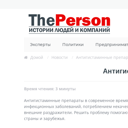
Эксперты
Политики
Предпринима
Домой
/
Новости
/
Антигистаминные препар
Антиги
Время чтения: 3 минуты
Антигистаминные препараты в современное время 
инфекционных заболеваний, потреблением некачес
внешние раздражители. Решить проблему помогаю
страны и зарубежья.