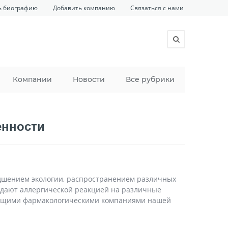
ь биографию
Добавить компанию
Связаться с нами
Компании
Новости
Все рубрики
енности
удшением экологии, распространением различных
адают аллергической реакцией на различные
дущими фармакологическими компаниями нашей