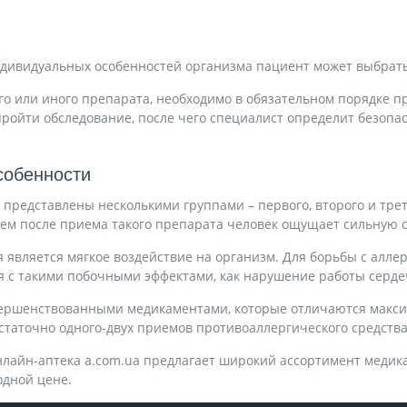
индивидуальных особенностей организма пациент может выбрат
ого или иного препарата, необходимо в обязательном порядке 
ройти обследование, после чего специалист определит безопасн
собенности
представлены несколькими группами – первого, второго и тре
 чем после приема такого препарата человек ощущает сильную 
 является мягкое воздействие на организм. Для борьбы с алл
ся с такими побочными эффектами, как нарушение работы серде
вершенствованными медикаментами, которые отличаются макси
таточно одного-двух приемов противоаллергического средства
лайн-аптека a.com.ua предлагает широкий ассортимент медик
одной цене.