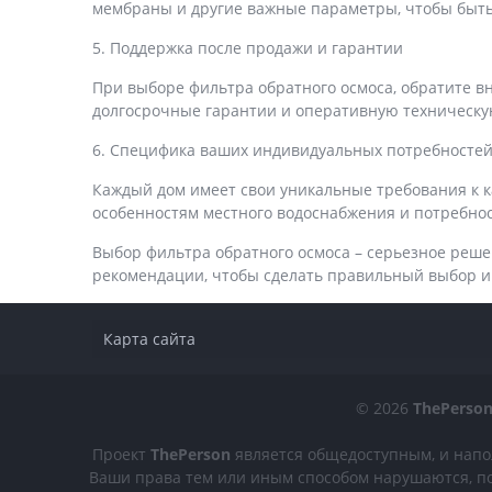
мембраны и другие важные параметры, чтобы быть
5. Поддержка после продажи и гарантии
При выборе фильтра обратного осмоса, обратите в
долгосрочные гарантии и оперативную техническу
6. Специфика ваших индивидуальных потребносте
Каждый дом имеет свои уникальные требования к к
особенностям местного водоснабжения и потребно
Выбор фильтра обратного осмоса – серьезное реше
рекомендации, чтобы сделать правильный выбор и 
Карта сайта
© 2026
ThePerso
Проект
ThePerson
является общедоступным, и напо
Ваши права тем или иным способом нарушаются, по