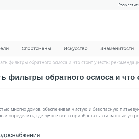
Разместит
тели
Спортсмены
Искусство
Знаменитости
ать фильтры обратного осмоса и что стоит учесть: рекомендац
ть фильтры обратного осмоса и что 
тью многих домов, обеспечивая чистую и безопасную питьевую
в и определить, где лучше всего приобретать эти важные устр
водоснабжения