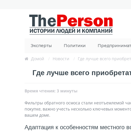
Эксперты
Политики
Предпринима
Домой
/
Новости
/
Где лучше всего приобрет
Где лучше всего приобрета
Время чтения: 3 минуты
Фильтры обратного осмоса стали неотъемлемой час
покупке, важно учесть несколько ключевых моменто
вашем доме.
Адаптация к особенностям местного 