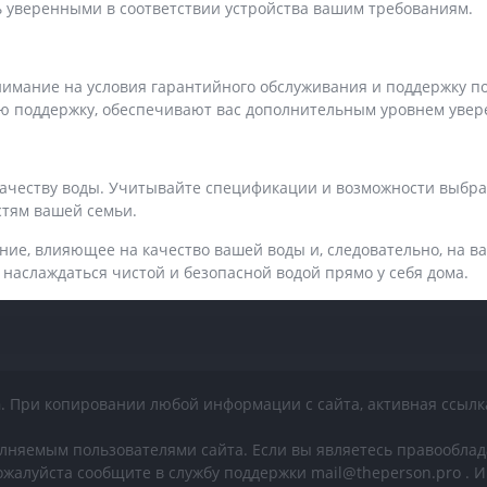
 уверенными в соответствии устройства вашим требованиям.
нимание на условия гарантийного обслуживания и поддержку 
ю поддержку, обеспечивают вас дополнительным уровнем увере
й
ачеству воды. Учитывайте спецификации и возможности выбран
стям вашей семьи.
ние, влияющее на качество вашей воды и, следовательно, на 
наслаждаться чистой и безопасной водой прямо у себя дома.
n
. При копировании любой информации с сайта, активная ссылк
лняемым пользователями сайта. Если вы являетесь правообла
жалуйста сообщите в службу поддержки mail@theperson.pro .