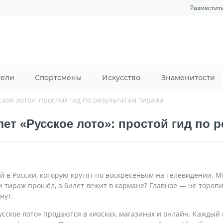
Разместит
тели
Спортсмены
Искусство
Знаменитости
ское лото»: простой гид по результатам тиража
ет «Русское лото»: простой гид по 
ей в России, которую крутят по воскресеньям на телевидении.
если тираж прошёл, а билет лежит в кармане? Главное — не тор
нут.
усское лото» продаются в киосках, магазинах и онлайн. Кажды