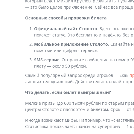
который ведёт Михаил Круглов, результаты публик
— это было целое приключение. Сейчас всё проще
Основные способы проверки билета
Официальный сайт Столото
. Здесь выложен
покажет статус. Это бесплатно и надёжно, без 
Мобильное приложение Столото
. Скачайте н
помятый или цифры стёрлись.
SMS-сервис
. Отправьте сообщение на номер 999
плату — около 50 рублей.
Самый популярный запрос среди игроков — «как
п
лишних телодвижений. Действительно, онлайн-пров
Что делать, если билет выигрышный?
Мелкие призы (до 600 тысяч рублей по старым пра
центры Столото с паспортом и билетом. Срок — от 6
Иногда возникают мифы. Например, что «счастливы
Статистика показывает: шансы на суперприз — 1 к