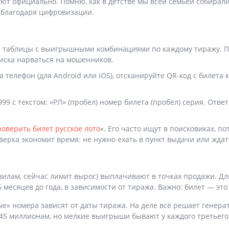
уют официально. Помню, как в детстве мы всей семьёй собирал
 благодаря цифровизации.
ы таблицы с выигрышными комбинациями по каждому тиражу. Пр
риска нарваться на мошенников.
а телефон (для Android или iOS), отсканируйте QR-код с билета 
9 с текстом: «РЛ» (пробел) номер билета (пробел) серия. Ответ
роверить билет русское лото
«. Его часто ищут в поисковиках, п
ерка экономит время: не нужно ехать в пункт выдачи или ждат
вилам, сейчас лимит вырос) выплачивают в точках продажи. Д
 месяцев до года, в зависимости от тиража. Важно: билет — это 
е» номера зависят от даты тиража. На деле всё решает генер
 45 миллионам, но мелкие выигрыши бывают у каждого третьего