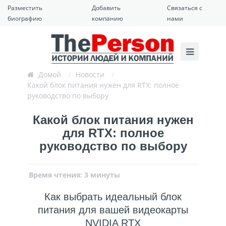
Разместить
Добавить
Связаться с
биографию
компанию
нами
Домой
/
Новости
/
Какой блок питания нужен для RTX: полное
руководство по выбору
Какой блок питания нужен
для RTX: полное
руководство по выбору
Время чтения: 3 минуты
Как выбрать идеальный блок
питания для вашей видеокарты
NVIDIA RTX