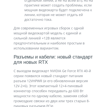
отдельной линии, а не на всем БП), но на
практике может создать проблемы, если
мощная видеокарта будет подключена к
линии, которая не может отдать ей
достаточно тока.
Для современных игровых сборок с одной
мощной видеокартой модель с единой и
сильной линией +12В является
предпочтительным и наиболее простым в
использовании вариантом.
Разъемы и кабели: новый стандарт
для новых RTX
С выходом видеокарт NVIDIA Ge Force RTX 40-й
серии появился новый стандарт питания
разъем 12VHPWR (и его обновленная версия
12V-2×6). Этот компактный 12+4-пиновый
коннектор способен передавать до 600 Вт
мощности по одному кабелю, заменяя собой
громоздкие связки из двух или трех старых 8-
пиновых разъемов PCIe.