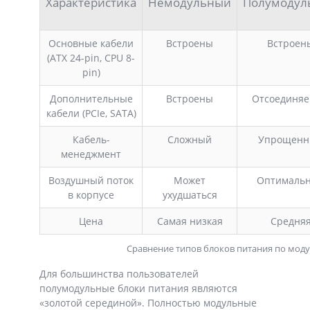
Характеристика
Немодульный
Полумодул
Основные кабели
Встроены
Встроен
(ATX 24-pin, CPU 8-
pin)
Дополнительные
Встроены
Отсоединя
кабели (PCIe, SATA)
Кабель-
Сложный
Упрощен
менеджмент
Воздушный поток
Может
Оптималь
в корпусе
ухудшаться
Цена
Самая низкая
Средня
Сравнение типов блоков питания по моду
Для большинства пользователей
полумодульные блоки питания являются
«золотой серединой». Полностью модульные