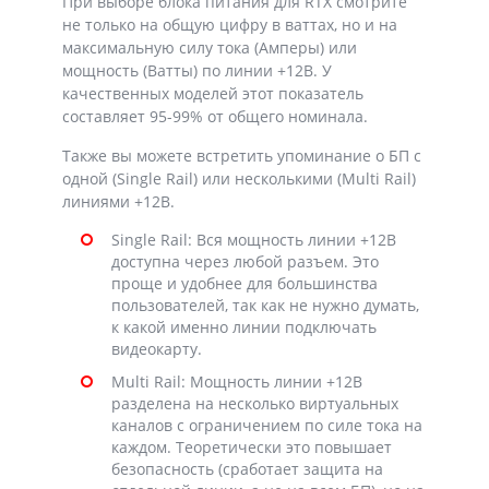
При выборе блока питания для RTX смотрите
не только на общую цифру в ваттах, но и на
максимальную силу тока (Амперы) или
мощность (Ватты) по линии +12В. У
качественных моделей этот показатель
составляет 95-99% от общего номинала.
Также вы можете встретить упоминание о БП с
одной (Single Rail) или несколькими (Multi Rail)
линиями +12В.
Single Rail: Вся мощность линии +12В
доступна через любой разъем. Это
проще и удобнее для большинства
пользователей, так как не нужно думать,
к какой именно линии подключать
видеокарту.
Multi Rail: Мощность линии +12В
разделена на несколько виртуальных
каналов с ограничением по силе тока на
каждом. Теоретически это повышает
безопасность (сработает защита на