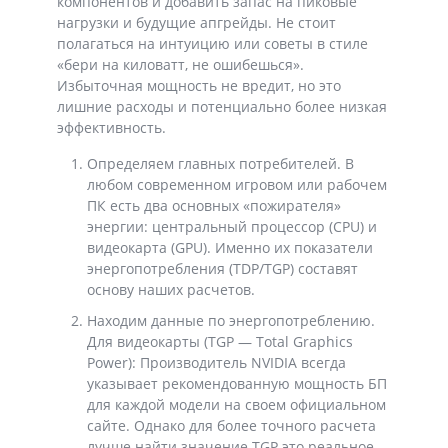
компонентов и добавить запас на пиковые
нагрузки и будущие апгрейды. Не стоит
полагаться на интуицию или советы в стиле
«бери на киловатт, не ошибешься».
Избыточная мощность не вредит, но это
лишние расходы и потенциально более низкая
эффективность.
Определяем главных потребителей. В
любом современном игровом или рабочем
ПК есть два основных «пожирателя»
энергии: центральный процессор (CPU) и
видеокарта (GPU). Именно их показатели
энергопотребления (TDP/TGP) составят
основу наших расчетов.
Находим данные по энергопотреблению.
Для видеокарты (TGP — Total Graphics
Power): Производитель NVIDIA всегда
указывает рекомендованную мощность БП
для каждой модели на своем официальном
сайте. Однако для более точного расчета
лучше найти значение TGP это реальное