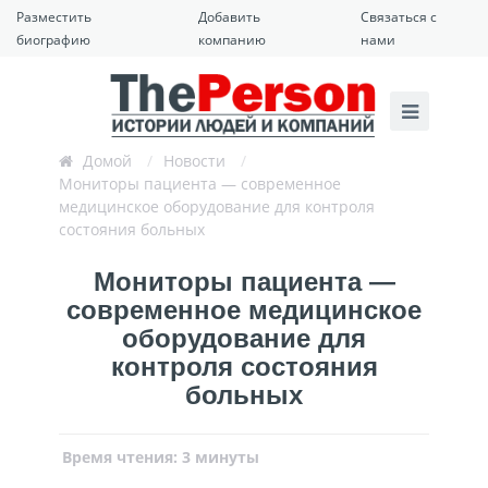
Разместить
Добавить
Связаться с
биографию
компанию
нами
Домой
/
Новости
/
Мониторы пациента — современное
медицинское оборудование для контроля
состояния больных
Мониторы пациента —
современное медицинское
оборудование для
контроля состояния
больных
Время чтения: 3 минуты