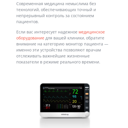
Современная медицина немыслима без
технологий, обеспечивающих точный и
непрерывный контроль за состоянием
пациентов.
Если вас интересует надежное
медицинское
оборудование
для вашей клиники, обратите
внимание на категорию
монитор пациента
—
именно эти устройства позволяют врачам
отслеживать важнейшие жизненные
показатели в режиме реального времени.