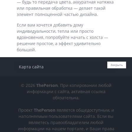
— будь то передача цвета, аккуратная натяжка
или правильная обработка — делает такой
элемент полноценной частью дизайна.
Если вам хочется добавить дому
индивидуальности, тепла или просто
вдохновения, попробуйте начать с холста —
решение простое, а эффект удивительно
большой.
Закрыть
Карта сайта
© 2026
ThePerson
. При копировании любой
информации с сайта, активная ссылка
обязательна.
Проект
ThePerson
является общедоступным, и
наполняемым пользователями сайта. Если вы
являетесь правообладателем любой
информации на нашем портале, и Ваши права