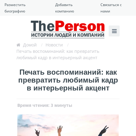
Разместить
Добавить
Связаться с
биографию
компанию
нами
Домой
/
Новости
/
Печать воспоминаний: как превратить
любимый кадр в интерьерный акцент
Печать воспоминаний: как
превратить любимый кадр
в интерьерный акцент
Время чтения: 3 минуты