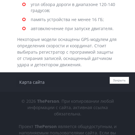
угол обзора дороги в диапазоне 120-140
градусов;
память устройства не менее 16 ГБ;
автовключение при запуске двигателя.
Некоторые модели оснащены GPS-модулем для
определения скорости и координат. Стоит
выбирать регистратор с программой защиты
от стирания записей, оснащенный датчиком
удара и детектором движения.
Закрыть
Карта сайта
© 2026
ThePerson
. При копировании любой
информации с сайта, активная ссылка
обязательна.
Проект
ThePerson
является общедоступным, и
наполняемым пользователями сайта. Если вы