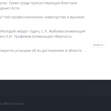
угих. Также среди присутствующих блистали
дные гости.
у? Чей профессионализм, новаторство и высокие
«Молодой хирург года»), С.Л. Жабоева (номинация
ия»), Е.И. Трофимов (номинация «Верность
Закрыть
ократно услышим об их достижениях в области
а обязательна.