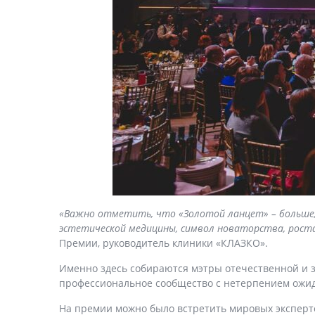
«Важно отметить, что «Золотой ланцет» – больше, 
эстетической медицины, символ новаторства, роста
Премии, руководитель клиники «КЛАЗКО».
Именно здесь собираются мэтры отечественной и 
профессиональное сообщество с нетерпением ожид
На премии можно было встретить мировых эксперт