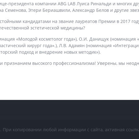
вице-президента компании ABG LAB Луиса Ринальди и многих др
а Семенова, Этери Бериашвили, Александр Белов и другие звез
стойными кандидатами на звание лауреатов Премии в 2017 год
течественной эстетической медицины?
минация «Молодой косметолог года»), О.И. Данищук (номинация 
ластический хирург года».), Л.В. Адамян (номинация «Интеграц
аторский подход и внедрение новых методик»).
 и признанием высокого профессионализма! Уверены, мы неодн
n
. При копировании любой информации с сайта, активная ссылк