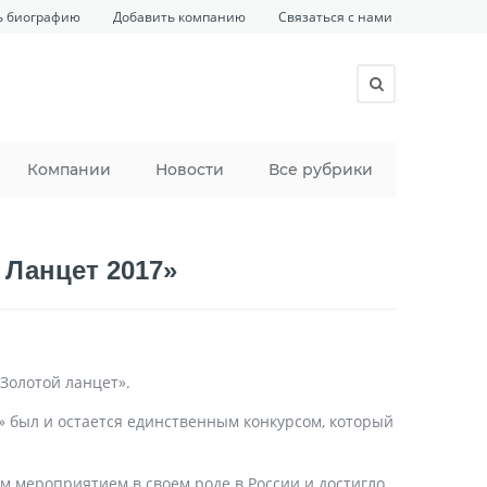
ь биографию
Добавить компанию
Связаться с нами
Компании
Новости
Все рубрики
 Ланцет 2017»
Золотой ланцет».
т» был и остается единственным конкурсом, который
 мероприятием в своем роде в России и достигло