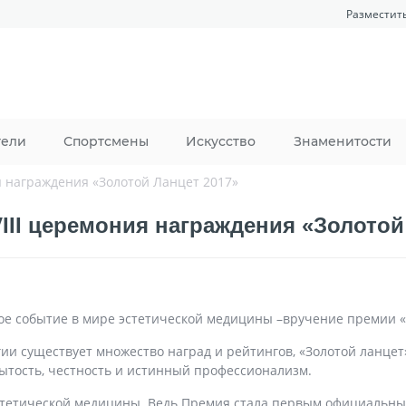
Разместит
тели
Спортсмены
Искусство
Знаменитости
я награждения «Золотой Ланцет 2017»
III церемония награждения «Золотой
ое событие в мире эстетической медицины –вручение премии «
гии существует множество наград и рейтингов, «Золотой ланце
ытость, честность и истинный профессионализм.
стетической медицины. Ведь Премия стала первым официальным