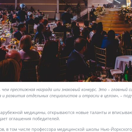
чем престижная награда или знаковый конкурс. Это – главный с
 и развития отдельных специалистов и отрасли в целом»,
– под
зарубежной медицины, открываются новые таланты и вписываю
ает оглашения победителей.
ов, в том числе профессора медицинской школы Нью-Йоркского