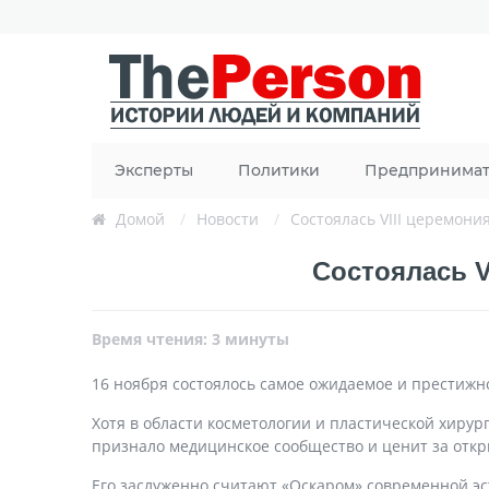
Эксперты
Политики
Предпринима
Домой
/
Новости
/
Состоялась VIII церемони
Состоялась V
Время чтения: 3 минуты
16 ноября состоялось самое ожидаемое и престижн
Хотя в области косметологии и пластической хирур
признало медицинское сообщество и ценит за откр
Его заслуженно считают «Оскаром» современной э