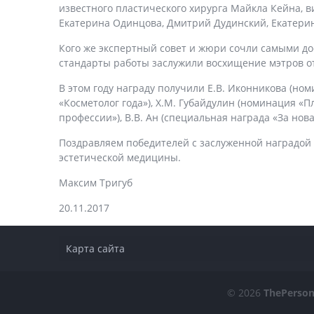
известного пластического хирурга Майкла Кейна, 
Екатерина Одинцова, Дмитрий Дудинский, Екатерин
Кого же экспертный совет и жюри сочли самыми до
стандарты работы заслужили восхищение мэтров о
В этом году награду получили Е.В. Иконникова (но
«Косметолог года»), Х.М. Губайдулин (номинация «П
профессии»), В.В. Ан (специальная награда «За нов
Поздравляем победителей с заслуженной наградой
эстетической медицины.
Максим Тригуб
20.11.2017
Карта сайта
© 2026
ThePerso