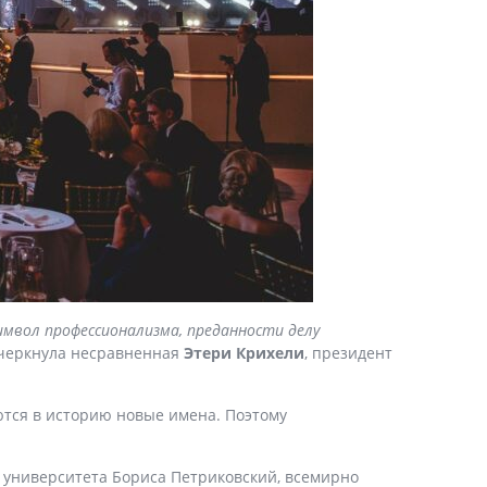
имвол профессионализма, преданности делу
черкнула несравненная
Этери Крихели
, президент
тся в историю новые имена. Поэтому
 университета Бориса Петриковский, всемирно