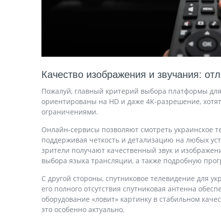
Качество изображения и звучания: от
Пожалуй, главный критерий выбора платформы для 
ориентированы на HD и даже 4K-разрешение, хотят
ограничениями.
Онлайн-сервисы позволяют смотреть украинское те
поддерживая четкость и детализацию на любых устр
зрители получают качественный звук и изображени
выбора языка трансляции, а также подробную прог
С другой стороны, спутниковое телевидение для у
его полного отсутствия спутниковая антенна обес
оборудование «ловит» картинку в стабильном каче
это особенно актуально.