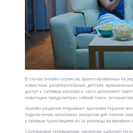
В случае онлайн-сервисов, ориентированных на ук
новостные, развлекательные, детские, музыкальн
доступ к топовым каналам и часто дополняют пак
навигации предусмотрен гибкий поиск, интеракти
Онлайн-решения открывают зрителям Украине все 
подключения нескольких аккаунтов для членов семь
к прямым трансляциям из-за разницы во времени 
Спутниковое телевидение, напротив, работает по к