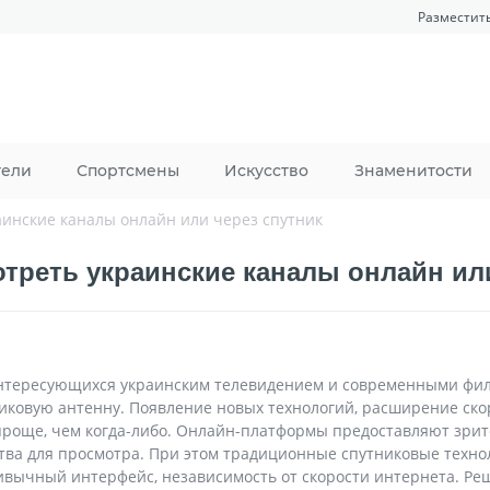
Разместит
тели
Спортсмены
Искусство
Знаменитости
аинские каналы онлайн или через спутник
треть украинские каналы онлайн ил
интересующихся украинским телевидением и современными фил
иковую антенну. Появление новых технологий, расширение ско
 проще, чем когда-либо. Онлайн-платформы предоставляют зрит
ства для просмотра. При этом традиционные спутниковые техн
ивычный интерфейс, независимость от скорости интернета. Реш