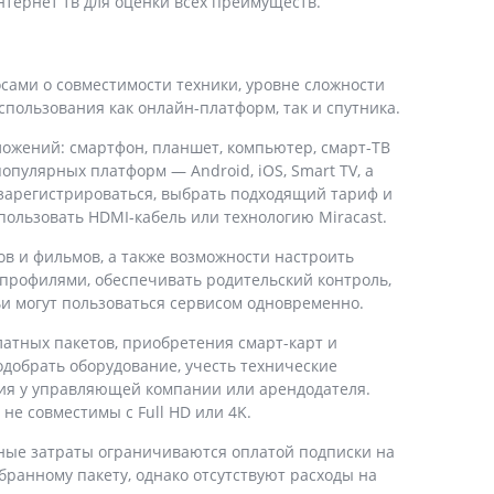
нтернет тв для оценки всех преимуществ.
сами о совместимости техники, уровне сложности
пользования как онлайн-платформ, так и спутника.
ложений: смартфон, планшет, компьютер, смарт-ТВ
пулярных платформ — Android, iOS, Smart TV, а
 зарегистрироваться, выбрать подходящий тариф и
пользовать HDMI-кабель или технологию Miracast.
в и фильмов, а также возможности настроить
профилями, обеспечивать родительский контроль,
и могут пользоваться сервисом одновременно.
латных пакетов, приобретения смарт-карт и
одобрать оборудование, учесть технические
ния у управляющей компании или арендодателя.
е совместимы с Full HD или 4K.
ные затраты ограничиваются оплатой подписки на
бранному пакету, однако отсутствуют расходы на