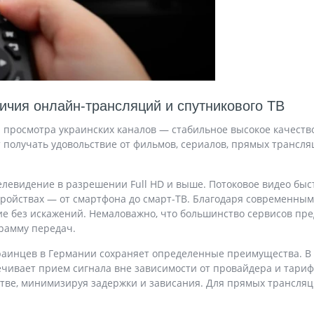
личия онлайн-трансляций и спутникового ТВ
просмотра украинских каналов — стабильное высокое качество
 получать удовольствие от фильмов, сериалов, прямых трансля
левидение в разрешении Full HD и выше. Потоковое видео быст
ойствах — от смартфона до смарт-ТВ. Благодаря современным к
е без искажений. Немаловажно, что большинство сервисов пре
рамму передач.
краинцев в Германии сохраняет определенные преимущества. В
печивает прием сигнала вне зависимости от провайдера и тари
стве, минимизируя задержки и зависания. Для прямых трансля