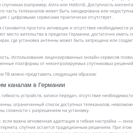
 спутниках (например, Astra или Hotbird). Доступность конте
о часть телеканалов может быть закодирована или недоступна 
ция с цифровыми сервисами практически отсутствует.
тановится простота активации и отсутствие необходимости ус
ют место жительства в пределах Германии, достаточно иметь см
рах, где установка антенны может быть запрещена или создае
сть. Использование лицензированных онлайн-сервисов позвол
еменные платформы от неконтролируемых спутниковых решений 
ым ТВ можно представить следующим образом:
ким каналам в Германии
ибкость устройств, записи передач, отсутствие необходимости
нтенны, ограниченный список доступных телеканалов, невозмож
ны сложности с разрешением на установку.
: если важна мгновенная адаптация и гибкая настройка — онл
нтернета, спутник остается традиционным решением. При этом