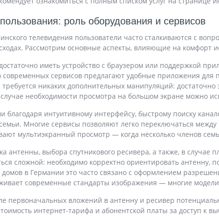
комендует ознакомиться с полным списком услуг на странице и
спользования: роль оборудования и сервисов
инского телевидения пользователи часто сталкиваются с вопро
ходах. Рассмотрим основные аспекты, влияющие на комфорт ис
 достаточно иметь устройство с браузером или поддержкой при
 современных сервисов предлагают удобные приложения для по
 требуется никаких дополнительных манипуляций: достаточно
В случае необходимости просмотра на большом экране можно ис
 благодаря интуитивному интерфейсу, быстрому поиску канало
семьи. Многие сервисы позволяют легко переключаться между 
вают мультиэкранный просмотр — когда несколько членов семь
а антенны, выбора спутникового ресивера, а также, в случае п
ться сложной: необходимо корректно ориентировать антенну, п
 домов в Германии это часто связано с оформлением разреше
рживает современные стандарты изображения — многие модели н
сле первоначальных вложений в антенну и ресивер потенциаль
тоимость интернет-тарифа и абонентской платы за доступ к вы