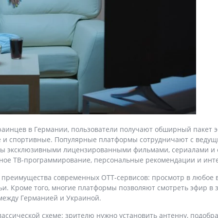
раинцев в Германии, пользователи получают обширный пакет 
ые и спортивные. Популярные платформы сотрудничают с веду
еты эксклюзивными лицензированными фильмами, сериалами и
вное ТВ-программирование, персональные рекомендации и ин
преимущества современных OTT-сервисов: просмотр в любое вр
и. Кроме того, многие платформы позволяют смотреть эфир в за
между Германией и Украиной.
лассической схеме: зрителю нужно установить антенну, подобр