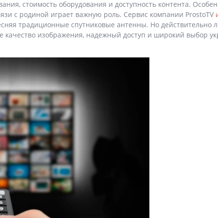
вания, стоимость оборудования и доступность контента. Особе
вязи с родиной играет важную роль. Сервис компании ProstoTV
тесняя традиционные спутниковые антенны. Но действительно 
кое качество изображения, надежный доступ и широкий выбор у