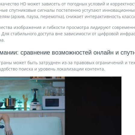
качество HD может зависеть от погодных условий и корректнос
нные спутниковые сигналы постепенно уступают инновационным
м (архив, пауза, перемотка), снижает интерактивность класси
чества изображения и гибкости просмотра лидируют современн
 Для стабильного доступа вне зависимости от цифровой инфра
на.
рмании: сравнение возможностей онлайн и спут
траны может быть затруднен из-за правовых ограничений и те
удобство поиска и уровень локализации контента.