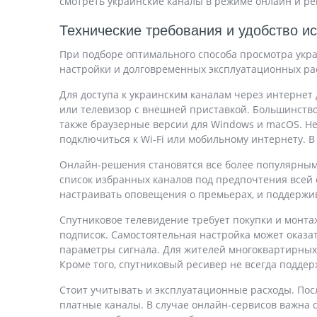
смотреть украинские каналы в режиме онлайн и ре
Технические требования и удобство и
При подборе оптимального способа просмотра укра
настройки и долговременных эксплуатационных рас
Для доступа к украинским каналам через интернет
или телевизор с внешней приставкой. Большинство
также браузерные версии для Windows и macOS. Не
подключиться к Wi-Fi или мобильному интернету. 
Онлайн-решения становятся все более популярными
список избранных каналов под предпочтения всей 
настраивать оповещения о премьерах, и поддержи
Спутниковое телевидение требует покупки и монтаж
подписок. Самостоятельная настройка может оказа
параметры сигнала. Для жителей многоквартирных
Кроме того, спутниковый ресивер не всегда подде
Стоит учитывать и эксплуатационные расходы. По
платные каналы. В случае онлайн-сервисов важна с