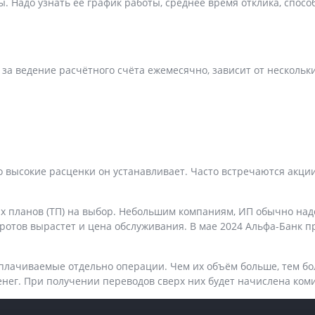
 Надо узнать её график работы, среднее время отклика, спосо
 за ведение расчëтного счëта ежемесячно, зависит от нескольк
о высокие расценки он устанавливает. Часто встречаются акци
 планов (ТП) на выбор. Небольшим компаниям, ИП обычно надо
ротов вырастет и цена обслуживания. В мае 2024 Альфа-Банк п
плачиваемые отдельно операции. Чем их объём больше, тем бол
ег. При получении переводов сверх них будет начислена коми