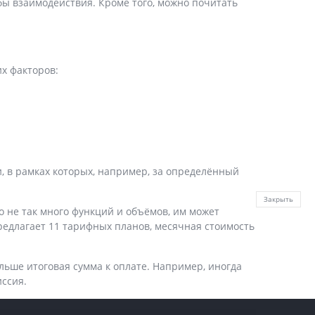
бы взаимодействия. Кроме того, можно почитать
их факторов:
и, в рамках которых, например, за определëнный
Закрыть
 не так много функций и объёмов, им может
редлагает 11 тарифных планов, месячная стоимость
ьше итоговая сумма к оплате. Например, иногда
ссия.