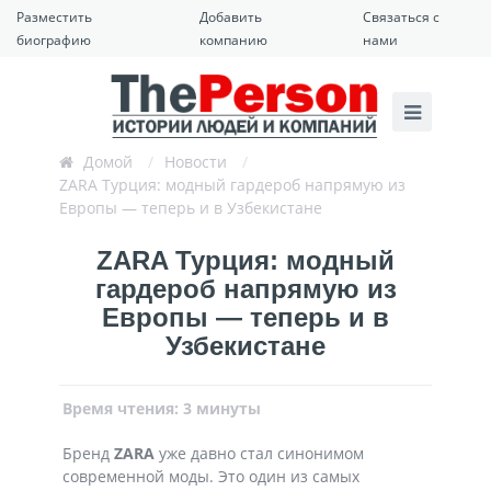
Разместить
Добавить
Связаться с
биографию
компанию
нами
Домой
/
Новости
/
ZARA Турция: модный гардероб напрямую из
Европы — теперь и в Узбекистане
ZARA Турция: модный
гардероб напрямую из
Европы — теперь и в
Узбекистане
Время чтения: 3 минуты
Бренд
ZARA
уже давно стал синонимом
современной моды. Это один из самых