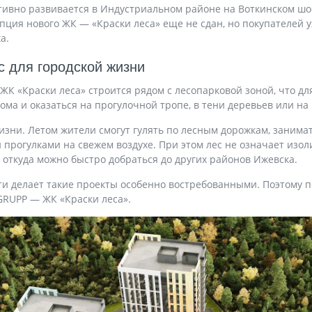
ктивно развивается в Индустриальном районе на Воткинском шос
пция нового ЖК — «Краски леса» еще не сдан, но покупателей 
а.
с для городской жизни
ЖК «Краски леса» строится рядом с лесопарковой зоной, что дл
ма и оказаться на прогулочной тропе, в тени деревьев или на
изни. Летом жители смогут гулять по лесным дорожкам, занима
 прогулками на свежем воздухе. При этом лес не означает изо
 откуда можно быстро добраться до других районов Ижевска.
ти делает такие проекты особенно востребованными. Поэтому 
RUPP — ЖК «Краски леса».