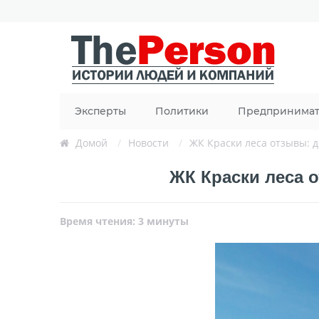
Эксперты
Политики
Предпринима
Домой
/
Новости
/
ЖК Краски леса отзывы: 
ЖК Краски леса 
Время чтения: 3 минуты