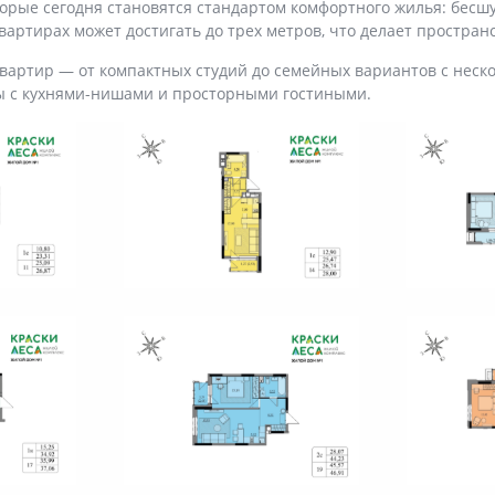
орые сегодня становятся стандартом комфортного жилья: бесш
артирах может достигать до трех метров, что делает простран
артир — от компактных студий до семейных вариантов с неск
ы с кухнями-нишами и просторными гостиными.