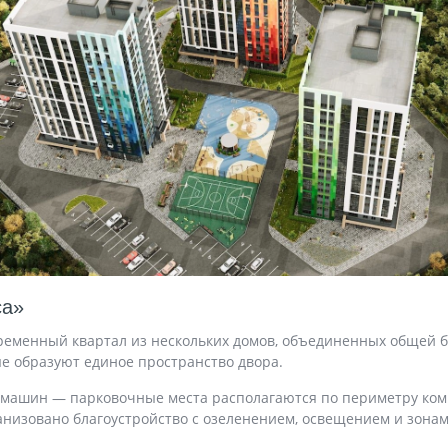
са»
временный квартал из нескольких домов, объединенных общей б
ые образуют единое пространство двора.
 машин — парковочные места располагаются по периметру комп
ганизовано благоустройство с озеленением, освещением и зонам