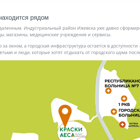
находится рядом
 удаленным. Индустриальный район Ижевска уже давно сформир
ды, магазины, медицинские учреждения и сервисы.
 за окном, а городская инфраструктура остается в доступност
етьми и люди, которые хотят отдыхать от городского шума посл