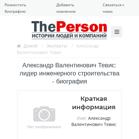
Разместить
Добавить
Связаться с
биографию
компанию
нами
Домой
/
Эксперты
/
Александр
Валентинович Тевис
Александр Валентинович Тевис:
лидер инженерного строительства
- биография
Краткая
информация
Имя:
Александр
Валентинович Тевис