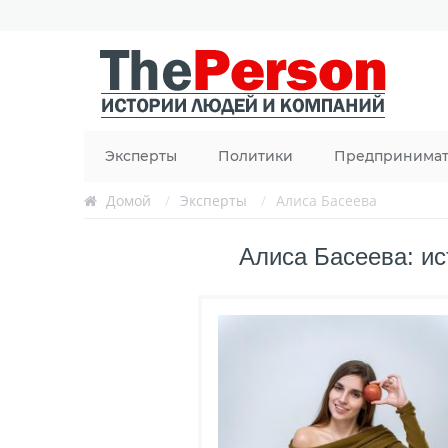
Эксперты
Политики
Предпринима
Домой
/
Эксперты
/
Алиса Басеева
Алиса Басеева: ис