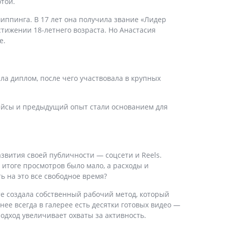
отой.
иппинга. В 17 лет она получила звание «Лидер
стижении 18-летнего возраста. Но Анастасия
е.
ла диплом, после чего участвовала в крупных
 кейсы и предыдущий опыт стали основанием для
звития своей публичности — соцсети и Reels.
 итоге просмотров было мало, а расходы и
ть на это все свободное время?
те создала собственный рабочий метод, который
 нее всегда в галерее есть десятки готовых видео —
подход увеличивает охваты за активность.