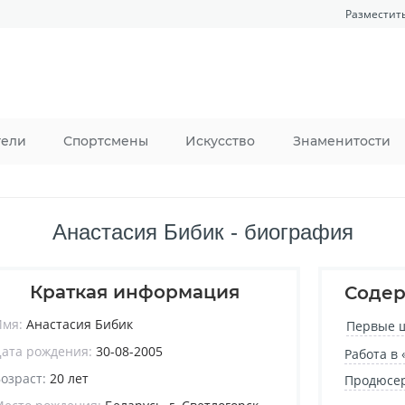
Разместит
тели
Спортсмены
Искусство
Знаменитости
Анастасия Бибик - биография
Краткая информация
Соде
Имя:
Анастасия Бибик
Первые ш
Дата рождения:
30-08-2005
Работа в
озраст:
20 лет
Продюсер