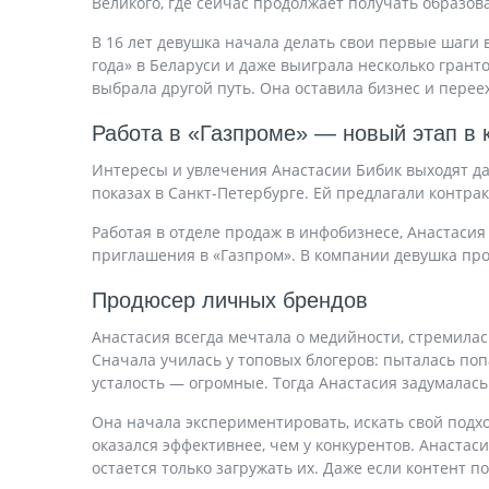
Великого, где сейчас продолжает получать образов
В 16 лет девушка начала делать свои первые шаги 
года» в Беларуси и даже выиграла несколько грант
выбрала другой путь. Она оставила бизнес и перее
Работа в «Газпроме» — новый этап в 
Интересы и увлечения Анастасии Бибик выходят да
показах в Санкт-Петербурге. Ей предлагали контрак
Работая в отделе продаж в инфобизнесе, Анастасия
приглашения в «Газпром». В компании девушка про
Продюсер личных брендов
Анастасия всегда мечтала о медийности, стремилас
Сначала училась у топовых блогеров: пыталась поп
усталость — огромные. Тогда Анастасия задумалась:
Она начала экспериментировать, искать свой подх
оказался эффективнее, чем у конкурентов. Анастасия
остается только загружать их. Даже если контент п