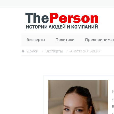
Эксперты
Политики
Предпринима
Домой
/
Эксперты
/
Анастасия Бибик
В