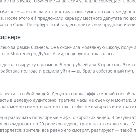
ание на 3 курсе. Обучение Анастасия успешно совмещает с раб
в бизнесе — открыла интернет-магазин сумок по системе дропш
ов. После этого ей предложили карьеру местного депутата по до
хала в Санкт-Петербург, чтобы здесь найти свое предназначени
карьере
леко за рамки бизнеса. Она окончила модельную школу, получи
ты в Монтенегро, Дубае, Азии, но девушка отказалась.
 сделала выручку в размере 5 млн рублей для 3 проектов. Эти
работала полгода и решила уйти — выбрала собственный путь.
ь вести за собой людей. Девушка нашла эффективный способ ра
асть в целевую аудиторию, тратила часы на съемку и монтаж. В
 как можно снимать контент так, чтобы не выгорать и не трати
од и разрушать популярные мифы о коротких видео. В результа
 выкладывает по 20 роликов в день, тратя на это около часа. У
овторяется, зрители все равно его смотрят, реагируют — такой 