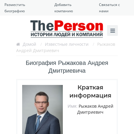
Разместить
Добавить
Связаться с
биографию
компанию
нами
Домой
/
Известные личности
/
Рыжаков
Андрей Дмитриевич
Биография Рыжакова Андрея
Дмитриевича
Краткая
информация
Имя:
Рыжаков Андрей
Дмитриевич