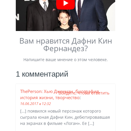
Вам нравится Дафни Кин
Фернандез?
Напишите ваше мнение о этом человеке.
1 комментарий
ThePerson: Хью Джекман, биография,
Войдите, чтобы ответить
история жизни, творчество
:
16.06.2017 в 12:32
[…] появился новый персонаж которого
сыграла юная Дафни Кин, дебютировавшая
на экранах в фильме «Логан». Ее […]