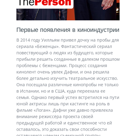
Первые появления в киноиндустрии
В 2014 году Уилльям привел дочку на пробы для
сериала «Беженцы». Фантастический сериал
повествующий о людях из будущего, которые
прибыли решить созданные в далеком прошлом
проблемы с беженцами. Процесс создания
кинолент очень увлек Дафни, и она решила
более детально изучить театральное искусство.
Она посещала различные кинопробы не только
в Испании, но и в США, куда переехала ее
семья. Однако первый успех встретился на пути
юной актрисы лишь при кастинге на роль в
фильме «Логан». Дафни уже давно привлекла
внимание режиссёра проекта своей
предыдущей работой и единственное что ей
оставалось, это доказать свои способности
оставшимся членам съемочной группы.