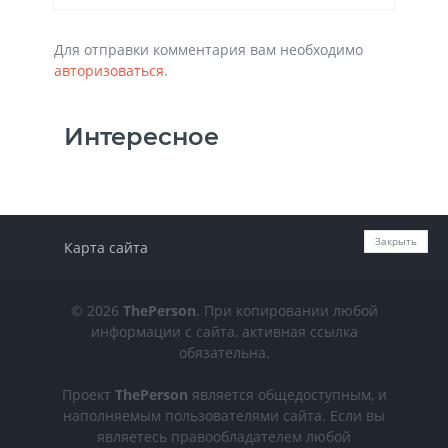
Для отправки комментария вам необходимо
авторизоваться
.
Интересное
Закрыть
Карта сайта
© 2026
ThePerson
. При копировании любой
информации с сайта, активная ссылка
обязательна.
Проект
ThePerson
является общедоступным, и
наполняемым пользователями сайта. Если вы
являетесь правообладателем любой