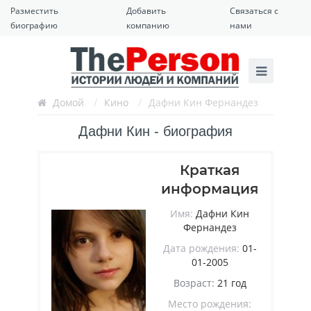
Разместить
Добавить
Связаться с
биографию
компанию
нами
Домой
/
Кино
/
Дафни Кин Фернандез
Дафни Кин - биография
Краткая
информация
Имя:
Дафни Кин
Фернандез
Дата рождения:
01-
01-2005
Возраст:
21 год
Место рождения: