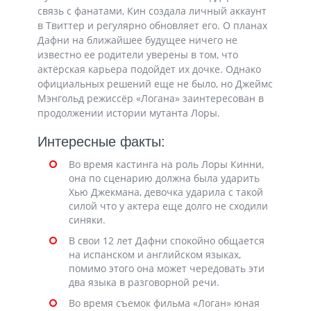
связь с фанатами, Кин создала личный аккаунт
в Твиттер и регулярно обновляет его. О планах
Дафни на ближайшее будущее ничего не
известно ее родители уверены в том, что
актёрская карьера подойдет их дочке. Однако
официальных решений еще не было, но Джеймс
Мэнгольд режиссёр «Логана» заинтересован в
продолжении истории мутанта Лоры.
Интересные факты:
Во время кастинга на роль Лоры Кинни,
она по сценарию должна была ударить
Хью Джекмана, девочка ударила с такой
силой что у актера еще долго не сходили
синяки.
В свои 12 лет Дафни спокойно общается
на испанском и английском языках,
помимо этого она может чередовать эти
два языка в разговорной речи.
Во время съемок фильма «Логан» юная