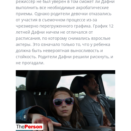
режиссёр не был уверен в том сможет ли Дафни
выполнить все необходимые акробатические
приемы. Однако родители девочки отказались
от участия в съемочном процессе из-за
чрезмерно перегруженного графика. График 12
летней Дафни ничем не отличался от
расписания, по которому снимались взрослые
актеры. Это означало только то, что у ребенка
должна быть невероятная выносливость и
стойкость. Родители Дафни решили рискнуть, и
не прогадали.