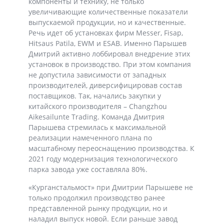
компоненты и технику, не только
увеличивающие количественные показатели
выпускаемой продукции, но и качественные.
Речь идет об установках фирм Messer, Fisap,
Hitsaus Patila, EWM и ESAB. Именно Парышев
Дмитрий активно лоббировал внедрение этих
установок в производство. При этом компания
не допустила зависимости от западных
производителей, диверсифицировав состав
поставщиков. Так, начались закупки у
китайского производителя – Changzhou
Aikesailunte Trading. Команда Дмитрия
Парышева стремилась к максимальной
реализации намеченного плана по
масштабному переоснащению производства. К
2021 году модернизация технологического
парка завода уже составляла 80%.
«Курганстальмост» при Дмитрии Парышеве не
только продолжил производство ранее
представленной рынку продукции, но и
наладил выпуск новой. Если раньше завод