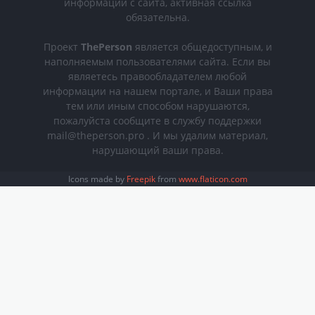
информации с сайта, активная ссылка
обязательна.
Проект
ThePerson
является общедоступным, и
наполняемым пользователями сайта. Если вы
являетесь правообладателем любой
информации на нашем портале, и Ваши права
тем или иным способом нарушаются,
пожалуйста сообщите в службу поддержки
mail@theperson.pro . И мы удалим материал,
нарушающий ваши права.
Icons made by
Freepik
from
www.flaticon.com