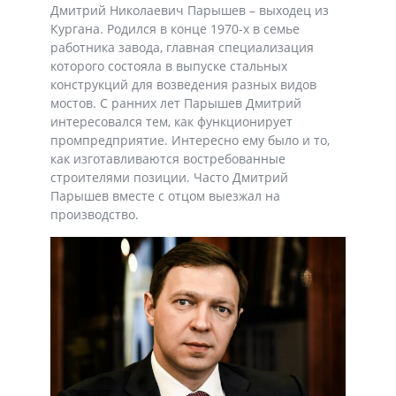
Дмитрий Николаевич Парышев – выходец из
Кургана. Родился в конце 1970-х в семье
работника завода, главная специализация
которого состояла в выпуске стальных
конструкций для возведения разных видов
мостов. С ранних лет Парышев Дмитрий
интересовался тем, как функционирует
промпредприятие. Интересно ему было и то,
как изготавливаются востребованные
строителями позиции. Часто Дмитрий
Парышев вместе с отцом выезжал на
производство.