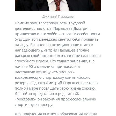
Дмитрий Парышев
Помимо заинтересованности трудовой
деятельностью отца, Парышева Дмитрия
привлекало и его хобби – спорт. В особенности
будущий топ-менеджер мечтал себя проявить
на льду. В хоккее на позициях защитника и
нападающего Дмитрий Парышев вполне
раскрыл свой потенциал в качестве сильного и
способного игрока. Его талант заметили, и в
начале 90-х мальчика пригласили в
настоящую кузницу чемпионов –
воскресенскую спортшколу олимпийского
резерва. Однако Дмитрий Парышев не стал в
полной мере посвящать свою жизнь хоккею.
Достойно представив в ряде игр ХК
«Мостовик», он закончил профессиональную
спортивную карьеру.
Для получения высшего образования не стал