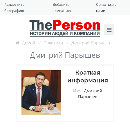
Разместить
Добавить
Связаться с
биографию
компанию
нами
Домой
/
Политики
/
Дмитрий Парышев
Дмитрий Парышев
Краткая
информация
Имя:
Дмитрий
Парышев