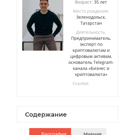
Возраст:
35 лет
Место рождения:
Зеленодольск,
Татарстан
Деятельность:
Предприниматель,
эксперт по
криптовалютам и
цифровым активам,
основатель Telegram-
канала «Бизнес и
криптовалюта»
Ссылки:
Содержание
Биография
Мнение