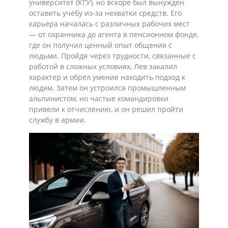
университет (КГУ), но вскоре был вынужден
оставить учёбу из-за нехватки средств. Его
карьера началась с различных рабочих мест
— от охранника до агента в пенсионном фонде,
где он получил ценный опыт общения с
людьми. Пройдя через трудности, связанные с
работой в сложных условиях, Лев закалил
характер и обрёл умение находить подход к
людям. Затем он устроился промышленным
альпинистом, но частые командировки
привели к отчислению, и он решил пройти
службу в армии.