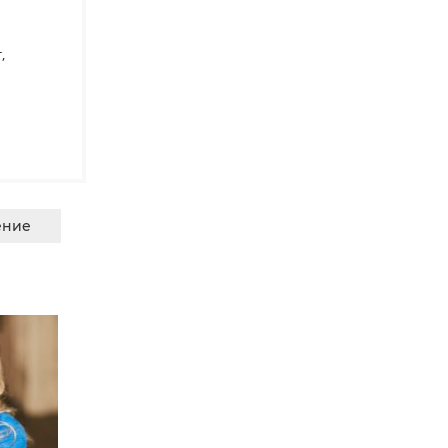
,
ние