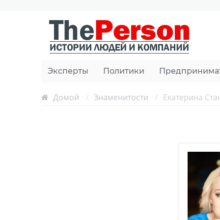
Эксперты
Политики
Предпринима
Домой
/
Знаменитости
/
Екатерина Ста