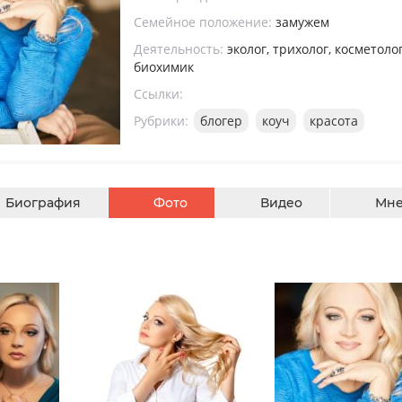
Семейное положение:
замужем
Деятельность:
эколог, трихолог, косметолог
биохимик
Ссылки:
Рубрики:
блогер
коуч
красота
Биография
Фото
Видео
Мне