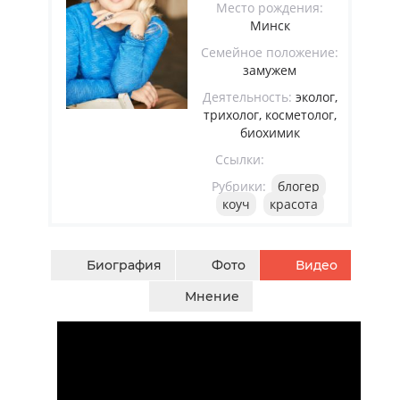
Место рождения:
Минск
Семейное положение:
замужем
Деятельность:
эколог,
трихолог, косметолог,
биохимик
Ссылки:
Рубрики:
блогер
коуч
красота
Биография
Фото
Видео
Мнение