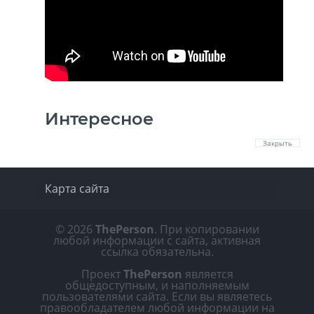
Интересное
Закрыть
Карта сайта
© 2026
ThePerson
. При копировании
любой информации с сайта, активная
ссылка обязательна.
Проект
ThePerson
является
общедоступным, и наполняемым
пользователями сайта. Если вы являетесь
правообладателем любой информации на