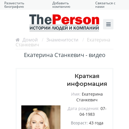
Разместить
Добавить
Связаться с
биографию
компанию
нами
Домой
/
Знаменитости
/
Екатерина
Станкевич
Екатерина Станкевич - видео
Краткая
информация
Имя:
Екатерина
Станкевич
Дата рождения:
07-
04-1983
Возраст:
43 года