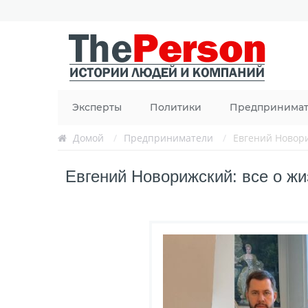
Эксперты
Политики
Предпринима
Домой
/
Предприниматели
/
Евгений Новор
Евгений Новорижский: все о жи