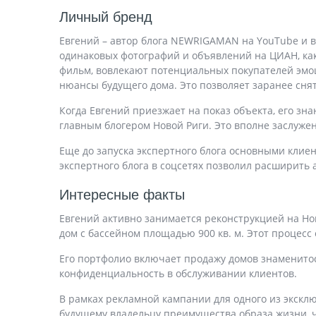
Личный бренд
Евгений – автор блога NEWRIGAMAN на YouTube и в 
одинаковых фотографий и объявлений на ЦИАН, как
фильм, вовлекают потенциальных покупателей эмоц
нюансы будущего дома. Это позволяет заранее сня
Когда Евгений приезжает на показ объекта, его зна
главным блогером Новой Риги. Это вполне заслуже
Еще до запуска экспертного блога основными клие
экспертного блога в соцсетях позволил расширить 
Интересные факты
Евгений активно занимается реконструкцией на Нов
дом с бассейном площадью 900 кв. м. Этот процесс
Его портфолио включает продажу домов знаменитос
конфиденциальность в обслуживании клиентов.
В рамках рекламной кампании для одного из экскл
будущему владельцу преимущества образа жизни, чт