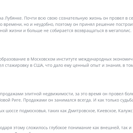
 на Лубянке. Почти всю свою сознательную жизнь он провел в с
о времени, но и неудобно, поэтому он принял решение построит
ой жизни и больше не собирается возвращаться в мегаполис. 
образование в Московском институте международных экономич
л стажировку в США, что дало ему ценный опыт и знания, в то
продажами элитной недвижимости, за это время он провел боле
овой Риге. Продажами он занимался всегда. И как только судьб
 шоссе подмосковья, таких как Дмитровское, Киевское, Калужск
агодаря этому сложилось
глубокое понимание как внешней, так и