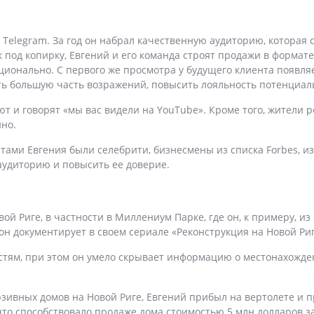
Telegram. За год он набрал качественную аудиторию, которая с
 под копирку, Евгений и его команда строят продажи в форма
ионально. С первого же просмотра у будущего клиента появляе
ть большую часть возражений, повысить лояльность потенциал
ют и говорят «мы вас видели на YouTube». Кроме того, жители 
нно.
нтами Евгения были селебрити, бизнесмены из списка Forbes, 
аудиторию и повысить ее доверие.
ой Риге, в частности в Миллениум Парке, где он, к примеру, и
 он документирует в своем сериале «Реконструкция на Новой Риг
тям, при этом он умело скрывает информацию о местонахожде
юзивных домов на Новой Риге, Евгений прибыл на вертолете и
о способствовало продаже дома стоимостью 5 млн долларов за 