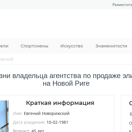
Разместит
тели
Спортсмены
Искусство
Знаменитости
ижский
зни владельца агентства по продаже э
на Новой Риге
Краткая информация
Имя:
Евгений Новорижский
Б
Дата рождения:
10-02-1981
О
Возраст:
45 лет
Б