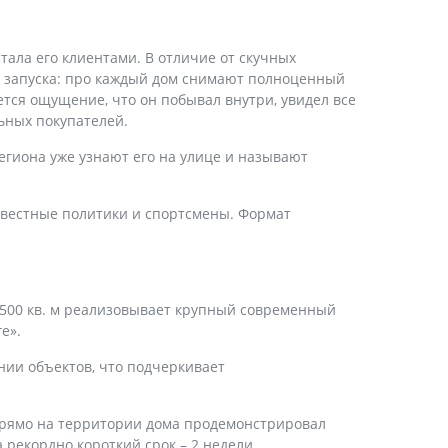
тала его клиентами. В отличие от скучных
те запуска: про каждый дом снимают полноценный
тся ощущение, что он побывал внутри, увидел все
ьных покупателей.
региона уже узнают его на улице и называют
известные политики и спортсмены. Формат
з 500 кв. м реализовывает крупный современный
е».
нии объектов, что подчеркивает
 прямо на территории дома продемонстрировал
рекордно короткий срок – 2 недели.