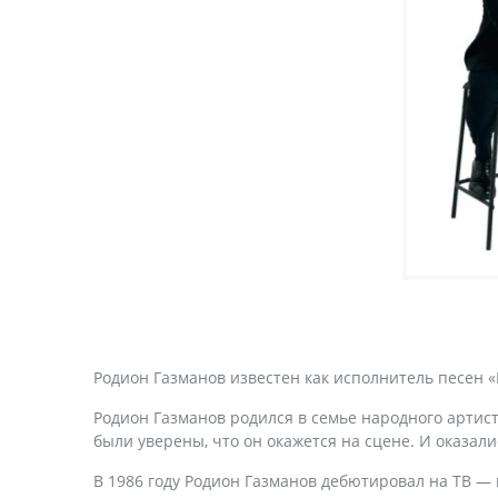
Родион Газманов известен как исполнитель песен «П
Родион Газманов родился в семье народного артис
были уверены, что он окажется на сцене. И оказал
В 1986 году Родион Газманов дебютировал на ТВ —