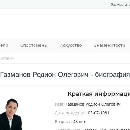
Разместит
тели
Спортсмены
Искусство
Знаменитости
легович
Газманов Родион Олегович - биография
Краткая информац
Имя:
Газманов Родион Олегович
Дата рождения:
03-07-1981
Возраст:
45 лет