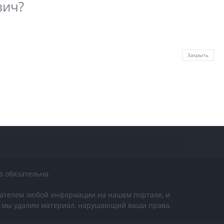
вич?
Закрыть
а обязательна.
дателем любой информации на нашем портале, и
 И мы удалим материал, нарушающий ваши права.