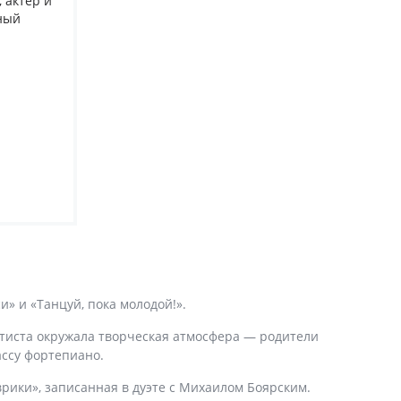
, актер и
ный
и» и «Танцуй, пока молодой!».
ртиста окружала творческая атмосфера — родители
ассу фортепиано.
рики», записанная в дуэте с Михаилом Боярским.