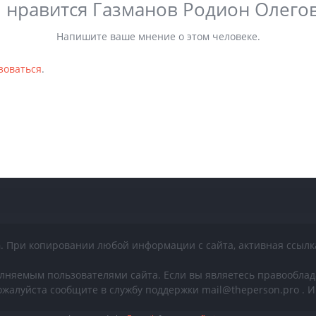
 нравится Газманов Родион Олего
Напишите ваше мнение о этом человеке.
зоваться
.
n
. При копировании любой информации с сайта, активная ссылк
лняемым пользователями сайта. Если вы являетесь правообла
жалуйста сообщите в службу поддержки mail@theperson.pro .