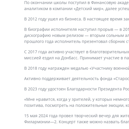
По окончании школы поступил в Финансовую академ
аналитиком в компании «Детский мир», далее успе
В 2012 году ушел из бизнеса. В настоящее время 
В биографии исполнителя наступил прорыв — в 20
дискографию новым релизом — вторым сольным альб
прошлого года исполнитель презентовал сборник с
С 2017 года активно участвует в благотворительн
миссией ездил на Донбасс. Принимает участие в па
В 2018 году награжден медалью «Участнику военн
Активно поддерживает деятельность фонда «Старос
В 2023 году удостоен Благодарности Президента Ро
«Мне нравится, когда у зрителей, у которых немног
позитива, посмотреть на положительные эмоции, к
15 мая 2024 года провел творческий вечер для жи
Филармонии—2. Концерт также можно назвать бла