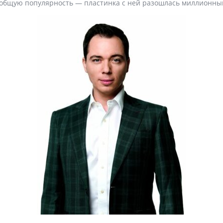
еобщую популярность — пластинка с ней разошлась миллионны