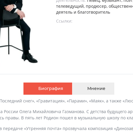
Деятельность:
Певец, музыкант, поэт
телеведущий, продюсер, обществен
деятель и благотворитель
Ссылки:
Биография
Мнение
оследний снег», «Гравитация», «Парами», «Маяк», а также «Люс
та России Олега Михайловича Газманова. С детства будущего а
ись правы. В пять лет Родион пошел в музыкальную школу по кл
 в передаче «Утренняя почта» прозвучала композиция «Динозав