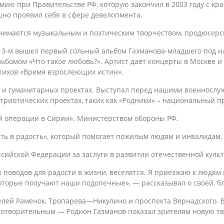
ию при Правительстве РФ, которую закончил в 2003 году с кр
шно проявил себя в сфере девелопмента.
занимается музыкальным и поэтическим творчеством, продюсерс
13-м вышел первый сольный альбом Газманова-младшего под н
омом «Что такое любовь?». Артист даёт концерты в Москве и а
тихов «Время взрослеющих истин».
ых и гуманитарных проектах. Выступал перед нашими военносл
триотических проектах, таких как «Родники» – национальный п
ой операции в Сирии». Министерством обороны РФ.
ть в радость», который помогает пожилым людям и инвалидам.
ссийской Федерации за заслуги в развитии отечественной культ
о поводов для радости в жизни, веселятся. Я приезжаю к людям
оторые получают наши подопечные», — рассказывал о своей, б
телей Раменок, Тропарева—Никулино и проспекта Вернадского. 
готворительным — Родион Газманов показал зрителям новую т