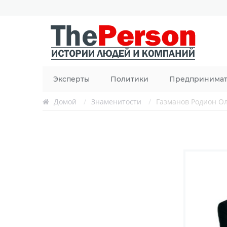
Эксперты
Политики
Предпринима
Домой
/
Знаменитости
/
Газманов Родион О