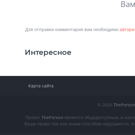
Вам
Для отправки комментария вам необходимо
автори
Интересное
Карта сайта
© 2026
ThePerso
Проект
ThePerson
является общедоступным, и напо
Ваши права тем или иным способом нарушаются, по