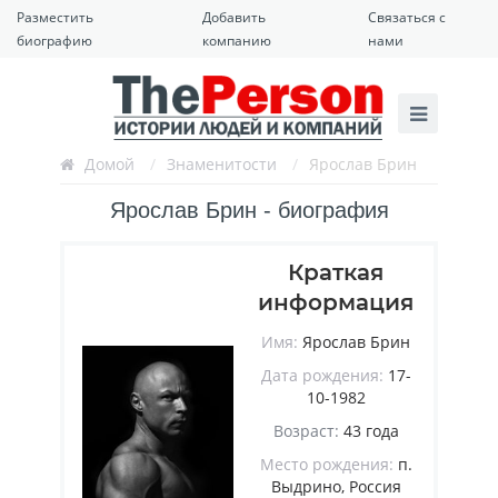
Разместить
Добавить
Связаться с
биографию
компанию
нами
Домой
/
Знаменитости
/
Ярослав Брин
Ярослав Брин - биография
Краткая
информация
Имя:
Ярослав Брин
Дата рождения:
17-
10-1982
Возраст:
43 года
Место рождения:
п.
Выдрино, Россия