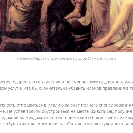
Явление Аврааму трёх ангелов у дуба Мамврийского
енее одарен чем его ученик и не смог заслужить должного ува
свои услуги. Что бы окончательно убедить членов правления в 
ожность отправиться в Италию за счет полного спонсирования 
ме. Не успев толком обустроиться на месте, живописец получил 
я вдохновляла художника на исторические и божественные сю
тербургских коллег живописца. Свежие взгляды художника на д