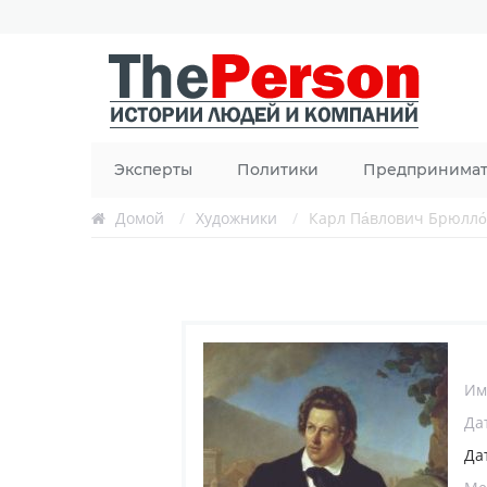
Эксперты
Политики
Предпринима
Домой
/
Художники
/
Карл Па́влович Брюлло
Им
Да
Да