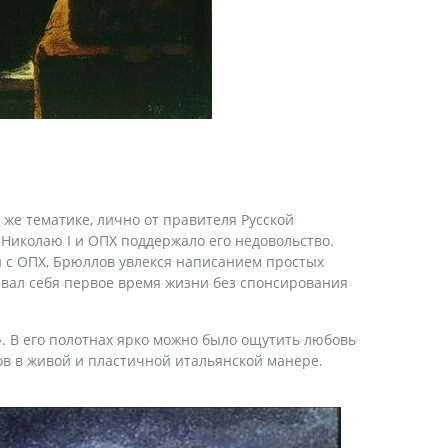
 же тематике, лично от правителя Русской
 Николаю I и ОПХ поддержало его недовольство.
й с ОПХ, Брюллов увлекся написанием простых
вал себя первое время жизни без спонсирования
. В его полотнах ярко можно было ощутить любовь
ов в живой и пластичной итальянской манере.