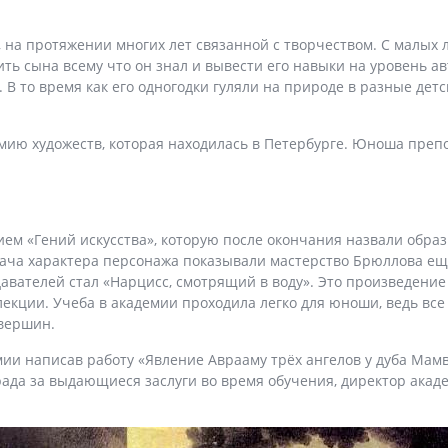
, на протяжении многих лет связанной с творчеством. С малых
чить сына всему что он знал и вывести его навыки на уровень
В то время как его одногодки гуляли на природе в разные детс
ию художеств, которая находилась в Петербурге. Юноша препод
ием «Гений искусства», которую после окончания назвали обра
дача характера персонажа показывали мастерство Брюллова е
вателей стал «Нарцисс, смотрящий в воду». Это произведение 
лекции. Учеба в академии проходила легко для юноши, ведь все 
 вершин.
ии написав работу «Явление Аврааму трёх ангелов у дуба Мамв
града за выдающиеся заслуги во время обучения, директор акаде