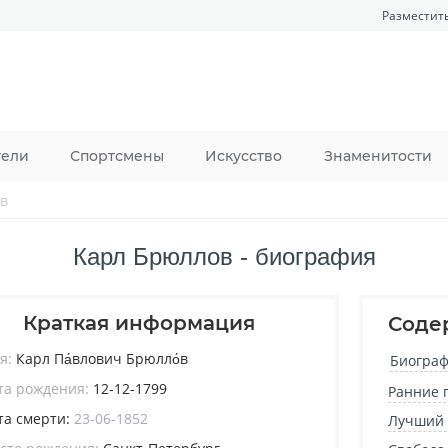
Разместит
тели
Спортсмены
Искусство
Знаменитости
́в
Карл Брюллов - биография
Краткая информация
Соде
я:
Карл Па́влович Брюлло́в
Биограф
та рождения:
12-12-1799
Ранние 
та смерти:
23-06-1852
Лучший 