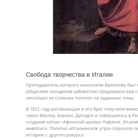
Свобода творчества в Италии
Преподаватель которого назначили Брюллову был м
(
общество поощрения художеств
) предложило ему 
несколько не сложных полотен на заданные темы.
В 1822 году рисовальщик и его брат получили возм
через Верону, Берлин, Дрезден и завершилось в Ри
создание копии «Афинской школы» Рафаэля. Итали
живописи. Полотно «Итальянское утро» поразило пе
историю с другого ракурса.