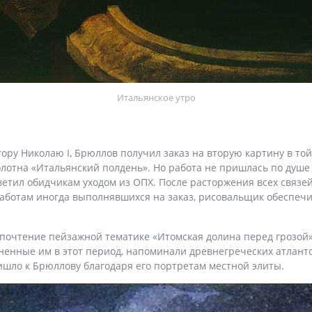
Итальянское утро
ору Николаю I, Брюллов получил заказ на вторую картину в той
олотна «Итальянский полдень». Но работа не пришлась по душе
етил обидчикам уходом из ОПХ. После расторжения всех связе
аботам иногда выполнявшихся на заказ, рисовальщик обеспечи
дпочтение пейзажной тематике «Итомская долина перед грозой»
лненные им в этот период, напоминали древнегреческих атлант
шло к Брюллову благодаря его портретам местной элиты.