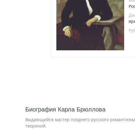
Ме
Ро
Де
яр
Ру
Биография Карла Брюллова
Выдающийся мастер позднего русского романтизма
творений.