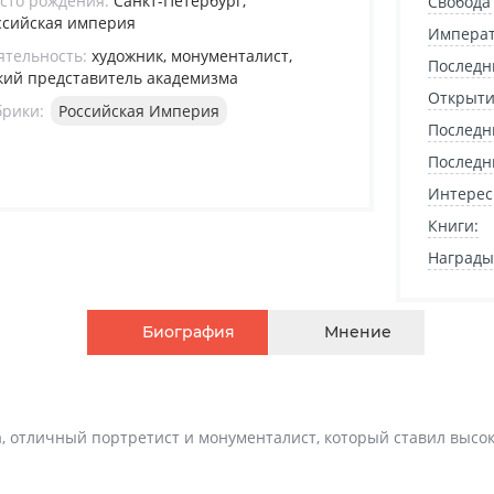
сто рождения:
Санкт-Петербург,
Свобода
ссийская империя
Императ
ятельность:
художник, монументалист,
Последн
кий представитель академизма
Открыти
брики:
Российская Империя
Последн
Последн
Интерес
Книги:
Награды
Биография
Мнение
, отличный портретист и монументалист, который ставил высо