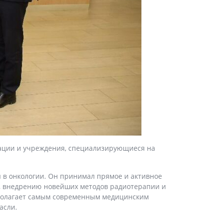
итации и учреждения, специализирующиеся на
в онкологии. Он принимал прямое и активное
и, внедрению новейших методов радиотерапии и
сполагает самым современным медицинским
асли.