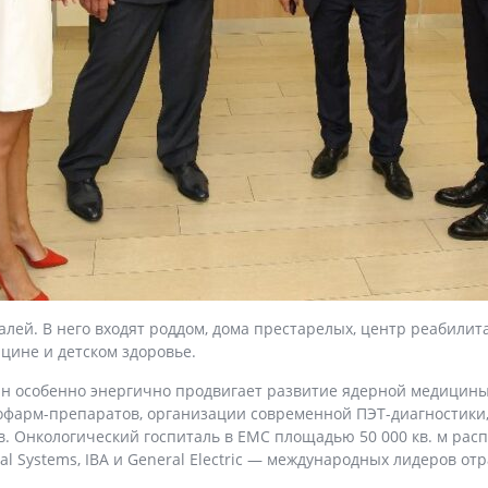
талей. В него входят роддом, дома престарелых, центр реабил
ицине и детском здоровье.
 особенно энергично продвигает развитие ядерной медицины 
диофарм-препаратов, организации современной ПЭТ-диагностик
в. Онкологический госпиталь в ЕМС площадью 50 000 кв. м ра
l Systems, IBA и General Electric — международных лидеров отр