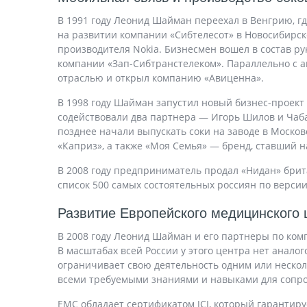
В 1991 году Леонид Шайман переехал в Венгрию, гд
на развитии компании «Сибтелесот» в Новосибирс
производителя Nokia. Бизнесмен вошел в состав р
компании «Зап-Сибтранстелеком». Параллельно с 
отраслью и открыл компанию «Авиценна».
В 1998 году Шайман запустил новый бизнес-проект
содействовали два партнера — Игорь Шилов и Чаба
позднее начали выпускать соки на заводе в Московс
«Каприз», а также «Моя Семья» — бренд, ставший 
В 2008 году предприниматель продал «Нидан» брита
список 500 самых состоятельных россиян по верси
Развитие Европейского медицинского 
В 2008 году Леонид Шайман и его партнеры по ком
В масштабах всей России у этого центра нет анало
ограничивает свою деятельность одним или неско
всеми требуемыми знаниями и навыками для сопров
ЕМС обладает сертификатом JCI, который гарантир