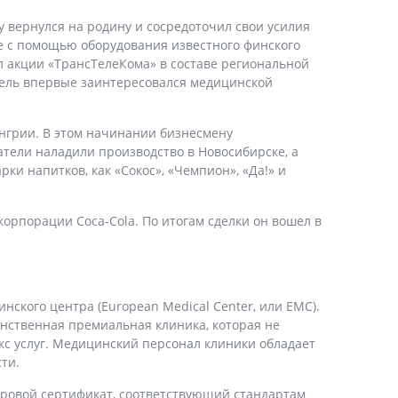
у вернулся на родину и сосредоточил свои усилия
е с помощью оборудования известного финского
л акции «ТрансТелеКома» в составе региональной
тель впервые заинтересовался медицинской
енгрии. В этом начинании бизнесмену
тели наладили производство в Новосибирске, а
ки напитков, как «Сокос», «Чемпион», «Да!» и
орпорации Coca-Cola. По итогам сделки он вошел в
ского центра (European Medical Center, или ЕМС).
инственная премиальная клиника, которая не
с услуг. Медицинский персонал клиники обладает
ти.
ировой сертификат, соответствующий стандартам