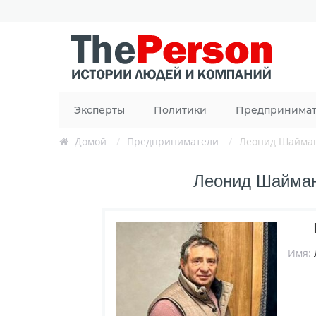
Эксперты
Политики
Предпринима
Домой
/
Предприниматели
/
Леонид Шайма
Леонид Шайман
Имя: