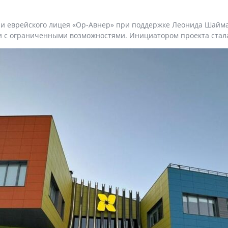
нии еврейского лицея «Ор-Авнер» при поддержке Леонида Шайма
и с ограниченными возможностями. Инициатором проекта стала