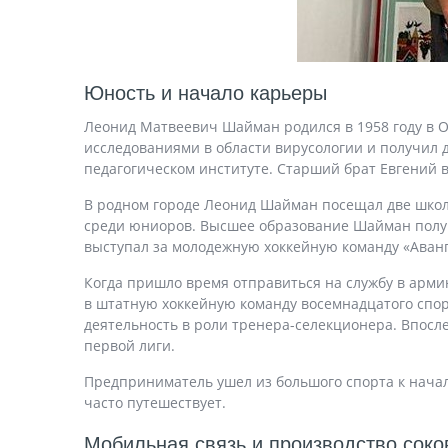
Юность и начало карьеры
Леонид Матвеевич Шайман родился в 1958 году в 
исследованиями в области вирусологии и получил д
педагогическом институте. Старший брат Евгений 
В родном городе Леонид Шайман посещал две школ
среди юниоров. Высшее образование Шайман получи
выступал за молодежную хоккейную команду «Аванга
Когда пришло время отправиться на службу в арми
в штатную хоккейную команду восемнадцатого спо
деятельность в роли тренера-селекционера. Впос
первой лиги.
Предприниматель ушел из большого спорта к началу
часто путешествует.
Мобильная связь и производство соко