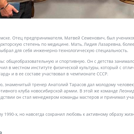
Омске. Отец предпринимателя, Матвей Семенович, был ученико
окторскую степень по медицине. Мать, Лидия Лазаревна, более
выбрал для себя инженерно-технологическую специальность.
ы: общеобразовательную и спортивную. Он с детства занималс
л в местном институте физической культуры, который с отличи
рд» и в ее составе участвовал в чемпионате СССР.
ю, знаменитый тренер Анатолий Тарасов дал молодому человек
ртивного клуба новосибирской армии. В этой же команде Лео
ледствии он стал менеджером команды мастеров и принимал уч
 1990-х, но навсегда сохранил любовь к активному образу жиз
в