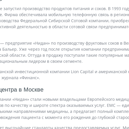
е запустил производство продуктов питания и соков. В 1993 год
ке. Фирма обеспечивала мобильную телефонную связь в регион
уководства Федеральной Сибирской Сотовой компании, приобре
активной деятельностью в области сотовой связи предпринима
 — предприятие «Нидан» по производству фруктовых соков в В
 Бальер. Уже через год после открытия компании предпринима
кой области. Оттуда в продажу поступали такие популярные мар
национальным лидером в своем сегменте.
нской инвестиционной компании Lion Capital и американской к
и журнала «Финанс».
центра в Москве
пании «Нидан» стали новыми владельцами Европейского медицин
гов по качеству и широте спектра оказываемых услуг. ЕМС — ед
лькими направлениями медицины, а предлагает полный комплек
ождения пациента с момента его рождения до глубокой старос
ует высочайшие стандарты качества предоставляемых услуг. М