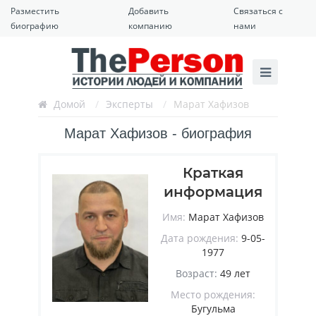
Разместить
Добавить
Связаться с
биографию
компанию
нами
Домой
/
Эксперты
/
Марат Хафизов
Марат Хафизов - биография
Краткая
информация
Имя:
Марат Хафизов
Дата рождения:
9-05-
1977
Возраст:
49 лет
Место рождения:
Бугульма