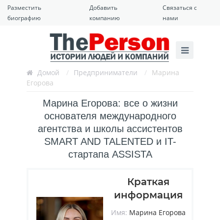
Разместить
Добавить
Связаться с
биографию
компанию
нами
Домой
/
Предприниматели
/
Марина
Егорова
Марина Егорова: все о жизни
основателя международного
агентства и школы ассистентов
SMART AND TALENTED и IT-
стартапа ASSISTA
Краткая
информация
Имя:
Марина Егорова