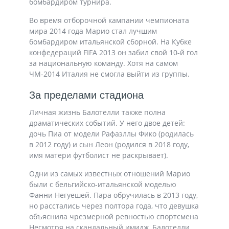
бомбардиром турнира.
Во время отборочной кампании чемпионата
мира 2014 года Марио стал лучшим
бомбардиром итальянской сборной. На Кубке
конфедераций FIFA 2013 он забил свой 10-й гол
за национальную команду. Хотя на самом
ЧМ-2014 Италия не смогла выйти из группы.
За пределами стадиона
Личная жизнь Балотелли также полна
драматических событий. У него двое детей:
дочь Пиа от модели Рафаэллы Фико (родилась
в 2012 году) и сын Леон (родился в 2018 году,
имя матери футболист не раскрывает).
Одни из самых известных отношений Марио
были с бельгийско-итальянской моделью
Фанни Негуешей. Пара обручилась в 2013 году,
но расстались через полтора года, что девушка
объяснила чрезмерной ревностью спортсмена
Несмотря на скандальный имидж, Балотелли