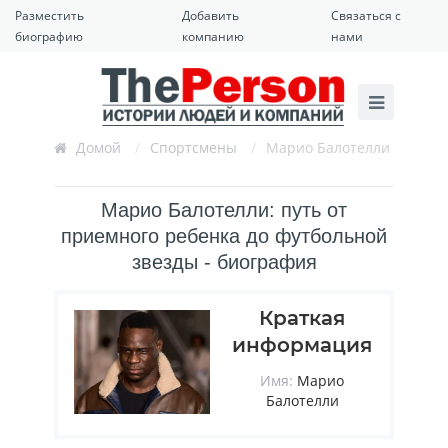
Разместить
Добавить
Связаться с
биографию
компанию
нами
Домой
/
Спортсмены
/
Марио Балотелли
Марио Балотелли: путь от
приемного ребенка до футбольной
звезды - биография
Краткая
информация
Имя:
Марио
Балотелли