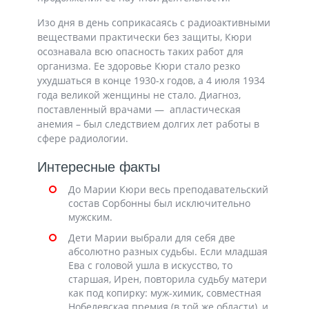
Изо дня в день соприкасаясь с радиоактивными
веществами практически без защиты, Кюри
осознавала всю опасность таких работ для
организма. Ее здоровье Кюри стало резко
ухудшаться в конце 1930-х годов, а 4 июля 1934
года великой женщины не стало. Диагноз,
поставленный врачами — апластическая
анемия – был следствием долгих лет работы в
сфере радиологии.
Интересные факты
До Марии Кюри весь преподавательский
состав Сорбонны был исключительно
мужским.
Дети Марии выбрали для себя две
абсолютно разных судьбы. Если младшая
Ева с головой ушла в искусство, то
старшая, Ирен, повторила судьбу матери
как под копирку: муж-химик, совместная
Нобелевская премия (в той же области), и