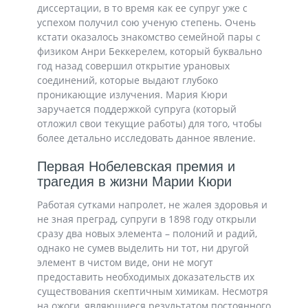
диссертации, в то время как ее супруг уже с
успехом получил сою ученую степень. Очень
кстати оказалось знакомство семейной пары с
физиком Анри Беккерелем, который буквально
год назад совершил открытие урановых
соединений, которые выдают глубоко
проникающие излучения. Мария Кюри
заручается поддержкой супруга (который
отложил свои текущие работы) для того, чтобы
более детально исследовать данное явление.
Первая Нобелевская премия и
трагедия в жизни Марии Кюри
Работая сутками напролет, не жалея здоровья и
не зная преград, супруги в 1898 году открыли
сразу два новых элемента – полоний и радий,
однако не сумев выделить ни тот, ни другой
элемент в чистом виде, они не могут
предоставить необходимых доказательств их
существования скептичным химикам. Несмотря
на ожоги, являющиеся результатом постоянного