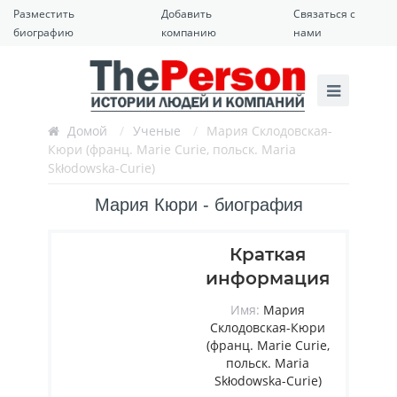
Разместить
Добавить
Связаться с
биографию
компанию
нами
Домой
/
Ученые
/
Мария Склодовская-
Кюри (франц. Marie Curie, польск. Maria
Skłodowska-Curie)
Мария Кюри - биография
Краткая
информация
Имя:
Мария
Склодовская-Кюри
(франц. Marie Curie,
польск. Maria
Skłodowska-Curie)