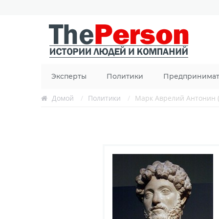
Эксперты
Политики
Предпринима
Домой
/
Политики
/
Марк Аврелий Антонин (