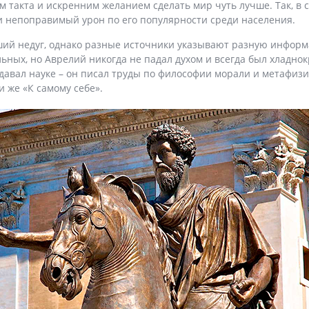
м такта и искренним желанием сделать мир чуть лучше. Так, в
ти непоправимый урон по его популярности среди населения.
ий недуг, однако разные источники указывают разную информац
льных, но Аврелий никогда не падал духом и всегда был хладно
тдавал науке – он писал труды по философии морали и метафиз
 же «К самому себе».