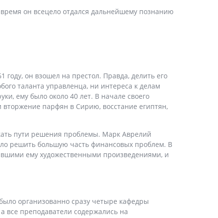
же время он всецело отдался дальнейшему познанию
 году, он взошел на престол. Правда, делить его
ого таланта управленца, ни интереса к делам
ки, ему было около 40 лет. В начале своего
и вторжение парфян в Сирию, восстание египтян,
скать пути решения проблемы. Марк Аврелий
лило решить большую часть финансовых проблем. В
жавшими ему художественными произведениями, и
 было организованно сразу четыре кафедры
 а все преподаватели содержались на