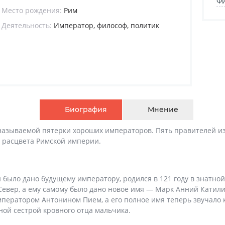
Фи
Место рождения:
Рим
Деятельность:
Император, философ, политик
Биография
Мнение
азываемой пятерки хороших императоров. Пять правителей из о
 расцвета Римской империи.
 было дано будущему императору, родился в 121 году в знатно
евер, а ему самому было дано новое имя — Марк Анний Катилий 
императором Антонином Пием, а его полное имя теперь звучало
ной сестрой кровного отца мальчика.