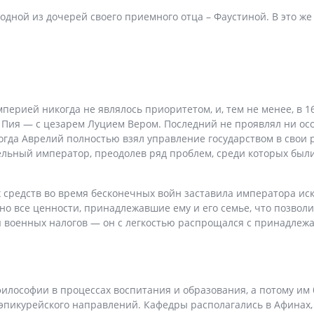
с одной из дочерей своего приемного отца – Фаустиной. В это 
рией никогда не являлось приоритетом, и, тем не менее, в 161
ия — с цезарем Луцием Вером. Последний не проявлял ни особ
огда Аврелий полностью взял управление государством в свои ру
ельный император, преодолев ряд проблем, среди которых был
х средств во время бесконечных войн заставила императора и
тно все ценности, принадлежавшие ему и его семье, что позво
я военных налогов — он с легкостью распрощался с принадле
илософии в процессах воспитания и образования, а потому им
 эпикурейского направлений. Кафедры располагались в Афинах,