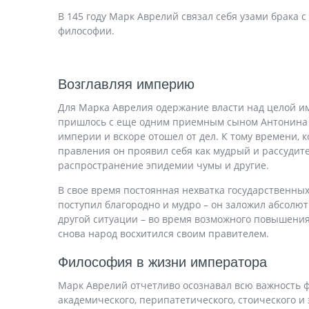
В 145 году Марк Аврелий связал себя узами брака 
философии.
Возглавляя империю
Для Марка Аврелия одержание власти над целой импе
пришлось с еще одним приемным сыном Антонина П
империи и вскоре отошел от дел. К тому времени, к
правления он проявил себя как мудрый и рассудит
распространение эпидемии чумы и другие.
В свое время постоянная нехватка государственны
поступил благородно и мудро – он заложил абсолю
другой ситуации – во время возможного повышени
снова народ восхитился своим правителем.
Философия в жизни императора
Марк Аврелий отчетливо осознавал всю важность ф
академического, перипатетического, стоического и