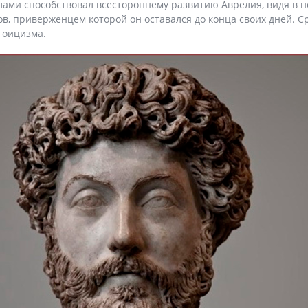
лами способствовал всестороннему развитию Аврелия, видя в н
в, приверженцем которой он оставался до конца своих дней. 
тоицизма.