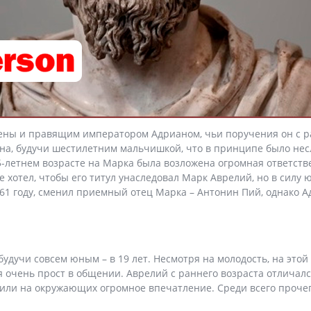
ены и правящим императором Адрианом, чьи поручения он с ра
на, будучи шестилетним мальчишкой, что в принципе было нес
15-летнем возрасте на Марка была возложена огромная ответст
хотел, чтобы его титул унаследовал Марк Аврелий, но в силу 
61 году, сменил приемный отец Марка – Антонин Пий, однако А
будучи совсем юным – в 19 лет. Несмотря на молодость, на это
емя очень прост в общении. Аврелий с раннего возраста отлич
дили на окружающих огромное впечатление. Среди всего прочег