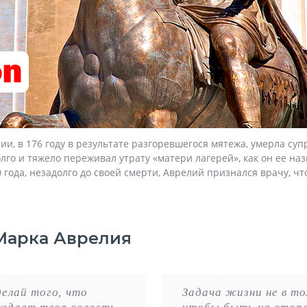
и, в 176 году в результате разгоревшегося мятежа, умерла су
го и тяжело переживал утрату «матери лагерей», как он ее назы
года, незадолго до своей смерти, Аврелий признался врачу, что 
Марка Аврелия
делай того, что
Задача жизни не в то