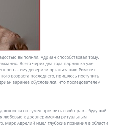
достью выполнял. Адриан способствовал тому,
лыханно. Всего через два года парнишка уже
венность – ему доверили организацию Римских
юного возраста последнего, пришлось поступить
дриан заранее обусловился, что последователем
й должности он сумел проявить свой нрав – будущий
ался любовью к древнеримским ритуальным
о, Марк Аврелий имел глубокие познания в области