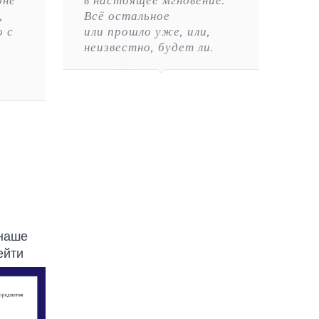
оне
в настоящее мгновение.
,
Всё остальное
 с
или прошло уже, или,
неизвестно, будет ли.
наше
ейти
)