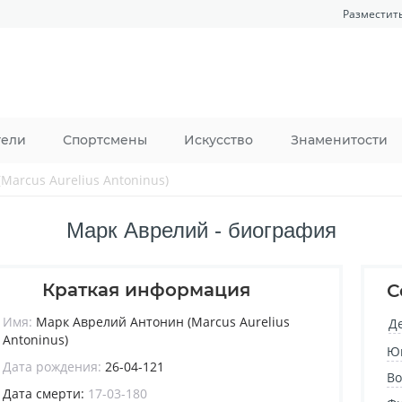
Разместит
тели
Спортсмены
Искусство
Знаменитости
Marcus Aurelius Antoninus)
Марк Аврелий - биография
Краткая информация
С
Имя:
Марк Аврелий Антонин (Marcus Aurelius
Д
Antoninus)
Ю
Дата рождения:
26-04-121
Во
Дата смерти:
17-03-180