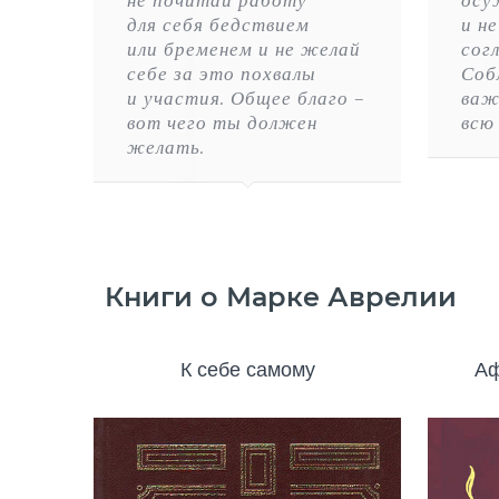
не почитай работу
осу
для себя бедствием
и н
или бременем и не желай
сог
себе за это похвалы
Соб
и участия. Общее благо –
важ
вот чего ты должен
всю
желать.
Книги о Марке Аврелии
К себе самому
Аф