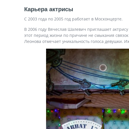
Карьера актрисы
С 2003 года по 2005 год работает в Москонцерте.
В 2006 году Вячеслав Шалевич приглашает актрису 
этот период жизни по причине не смыкания связок
Леонова отмечает уникальность голоса девушки. Их