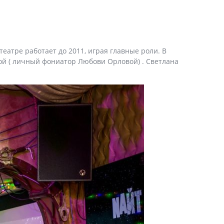
еатре работает до 2011, играя главные роли. В
ой ( личный фониатор Любови Орловой) . Светлана