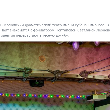
В Московский драматический театр имени Рубена Симонова. В т
 Найт знакомится с фониатором Топтаповой Светланой Леонов
 занятия перерастают в тесную дружбу.