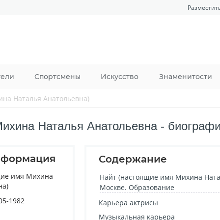
Разместит
тели
Спортсмены
Искусство
Знаменитости
ина Наталья Анатольевна)
ихина Наталья Анатольевна - биограф
нформация
Содержание
щие имя Михина
Найт (настоящие имя Михина Натал
на)
Москве. Образование
05-1982
Карьера актрисы
Музыкальная карьера