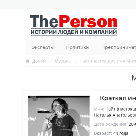
Эксперты
Политики
Предпринима
Домой
/
Музыка
/
Найт (настоящие имя Мих
М
Краткая и
Имя:
Найт (настоя
Наталья Анатольев
Дата рождения:
20-
Возраст:
44 года