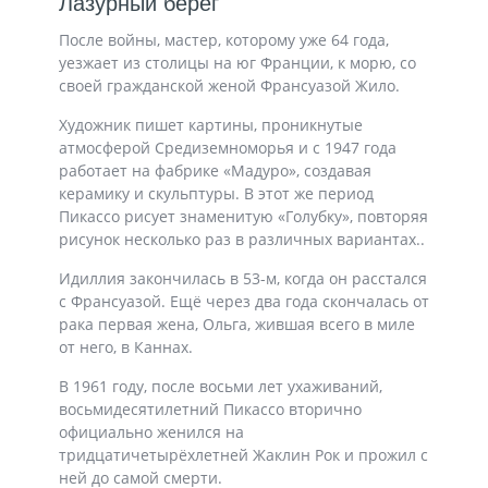
Лазурный берег
После войны, мастер, которому уже 64 года,
уезжает из столицы на юг Франции, к морю, со
своей гражданской женой Франсуазой Жило.
Художник пишет картины, проникнутые
атмосферой Средиземноморья и с 1947 года
работает на фабрике «Мадуро», создавая
керамику и скульптуры. В этот же период
Пикассо рисует знаменитую «Голубку», повторяя
рисунок несколько раз в различных вариантах..
Идиллия закончилась в 53-м, когда он расстался
с Франсуазой. Ещё через два года скончалась от
рака первая жена, Ольга, жившая всего в миле
от него, в Каннах.
В 1961 году, после восьми лет ухаживаний,
восьмидесятилетний Пикассо вторично
официально женился на
тридцатичетырёхлетней Жаклин Рок и прожил с
ней до самой смерти.