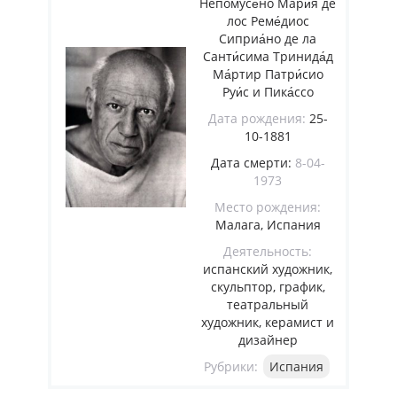
Непомусе́но Мари́я де
лос Реме́диос
Сиприа́но де ла
Санти́сима Тринида́д
Ма́ртир Патри́сио
Руи́с и Пика́ссо
Дата рождения:
25-
10-1881
Дата смерти:
8-04-
1973
Место рождения:
Малага, Испания
Деятельность:
испанский художник,
скульптор, график,
театральный
художник, керамист и
дизайнер
Рубрики:
Испания