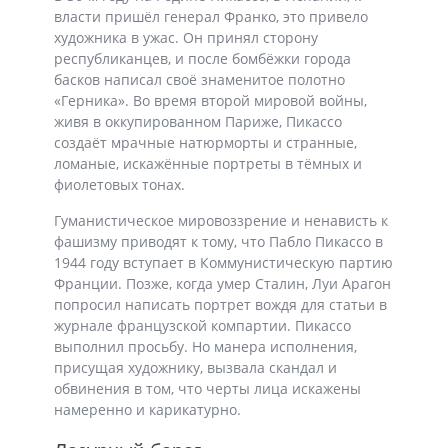
власти пришёл генерал Франко, это привело
художника в ужас. Он принял сторону
республиканцев, и после бомбёжки города
басков написал своё знаменитое полотно
«Герника». Во время второй мировой войны,
живя в оккупированном Париже, Пикассо
создаёт мрачные натюрморты и странные,
ломаные, искажённые портреты в тёмных и
фиолетовых тонах.
Гуманистическое мировоззрение и ненависть к
фашизму приводят к тому, что Пабло Пикассо в
1944 году вступает в Коммунистическую партию
Франции. Позже, когда умер Сталин, Луи Арагон
попросил написать портрет вождя для статьи в
журнале французской компартии. Пикассо
выполнил просьбу. Но манера исполнения,
присущая художнику, вызвала скандал и
обвинения в том, что черты лица искажены
намеренно и карикатурно.