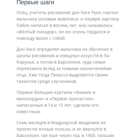
Первые шаги
Отец, учитель рисования дон Хосе Руиз, научил
мальчика основам живописи, и первую картину
Пабло написал в восемь лет, она называлась
«Жёлтый пикадор», он ею очень гордился и
повсюду возил с собой.
Дон Хосе определял мальчика на обучение в
школы рисования и изящных искусств в Ла-
Корунье, а потом в Барселоне, куда семья
переезжала вслед за новыми назначениями
отца. Уже тогда Пикассо выделяется своим
талантом среди соучеников.
Первые большие картины «Знание и
милосердие» и «Первое причастие»,
написанные в 14 и 15 лет, сделали его
известным.
Семь месяцев в Мадридской Академии не
принесли юноше пользы, и он вернулся в
Барселону, где ещё через год, в 1900, прошли