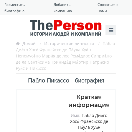
Разместить
Добавить
Связаться с
биографию
компанию
нами
Домой
/
Исторические личности
/
Па́бло
Дие́го Хосе́ Франси́ско де Па́ула Хуа́н
Непомусе́но Мари́я де лос Реме́диос Сиприа́но
де ла Санти́сима Тринида́д Ма́ртир Патри́сио
Руи́с и Пика́ссо
Пабло Пикассо - биография
Краткая
информация
Имя:
Па́бло Дие́го
Хосе́ Франси́ско де
Па́ула Хуа́н