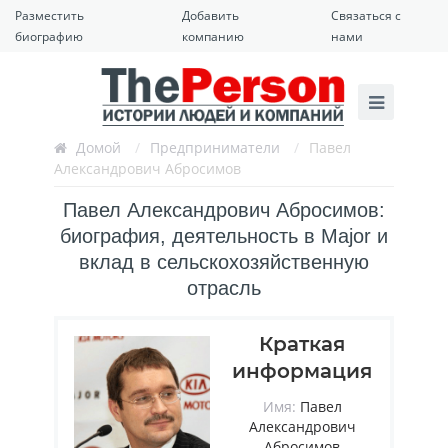
Разместить
Добавить
Связаться с
биографию
компанию
нами
Домой
/
Предприниматели
/
Павел
Александрович Абросимов
Павел Александрович Абросимов:
биография, деятельность в Major и
вклад в сельскохозяйственную
отрасль
Краткая
информация
Имя:
Павел
Александрович
Абросимов