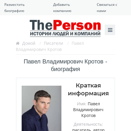
Разместить
Добавить
Связаться с
биографию
компанию
нами
Домой
/
Писатели
/
Павел
Владимирович Кротов
Павел Владимирович Кротов -
биография
Краткая
информация
Имя:
Павел
Владимирович
Кротов
Деятельность:
писатель, автор