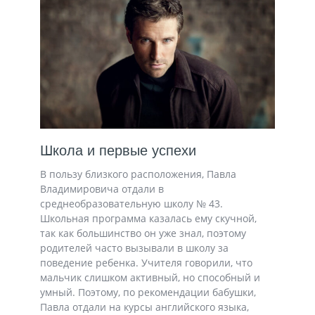
Школа и первые успехи
В пользу близкого расположения, Павла
Владимировича отдали в
среднеобразовательную школу № 43.
Школьная программа казалась ему скучной,
так как большинство он уже знал, поэтому
родителей часто вызывали в школу за
поведение ребенка. Учителя говорили, что
мальчик слишком активный, но способный и
умный. Поэтому, по рекомендации бабушки,
Павла отдали на курсы английского языка,