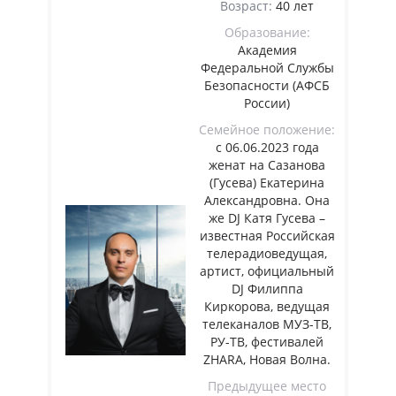
Возраст:
40 лет
Образование:
Академия
Федеральной Службы
Безопасности (АФСБ
России)
Семейное положение:
с 06.06.2023 года
женат на Сазанова
(Гусева) Екатерина
Александровна. Она
же DJ Катя Гусева –
известная Российская
телерадиоведущая,
артист, официальный
DJ Филиппа
Киркорова, ведущая
телеканалов МУЗ-ТВ,
РУ-ТВ, фестивалей
ZHARA, Новая Волна.
Предыдущее место