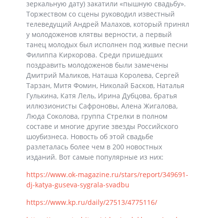
зеркальную дату) закатили «пышную свадьбу».
Торжеством со сцены руководил известный
телеведущий Андрей Малахов, который принял
у молодоженов клятвы верности, а первый
танец молодых был исполнен под живые песни
Филиппа Киркорова. Среди пришедших
поздравить молодоженов были замечены
Дмитрий Маликов, Наташа Королева, Сергей
Тарзан, Митя Фомин, Николай Басков, Наталья
Гулькина, Катя Лель, Ирина Дубцова, братья
иллюзионисты Сафроновы, Алена Жигалова,
Люда Соколова, группа Стрелки в полном
составе и многие другие звезды Российского
шоубизнеса. Новость об этой свадьбе
разлеталась более чем в 200 новостных
изданий. Вот самые популярные из них:
https://www.ok-magazine.ru/stars/report/349691-
dj-katya-guseva-sygrala-svadbu
https://www.kp.ru/daily/27513/4775116/