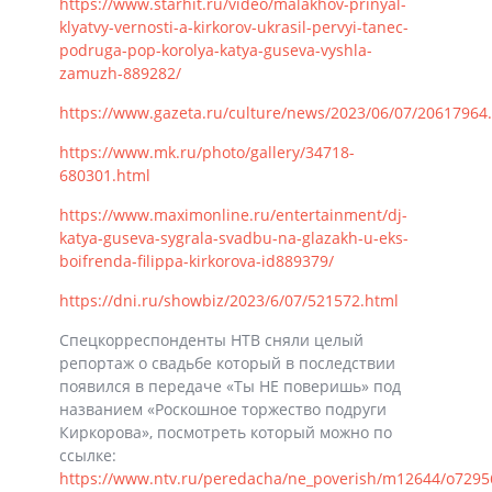
https://www.starhit.ru/video/malakhov-prinyal-
klyatvy-vernosti-a-kirkorov-ukrasil-pervyi-tanec-
podruga-pop-korolya-katya-guseva-vyshla-
zamuzh-889282/
https://www.gazeta.ru/culture/news/2023/06/07/20617964
https://www.mk.ru/photo/gallery/34718-
680301.html
https://www.maximonline.ru/entertainment/dj-
katya-guseva-sygrala-svadbu-na-glazakh-u-eks-
boifrenda-filippa-kirkorova-id889379/
https://dni.ru/showbiz/2023/6/07/521572.html
Спецкорреспонденты НТВ сняли целый
репортаж о свадьбе который в последствии
появился в передаче «Ты НЕ поверишь» под
названием «Роскошное торжество подруги
Киркорова», посмотреть который
можно по
ссылке:
https://www.ntv.ru/peredacha/ne_poverish/m12644/o7295