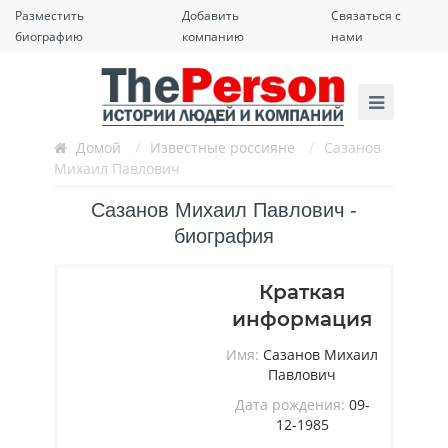
Разместить
Добавить
Связаться с
биографию
компанию
нами
Домой
/
Известные россияне
/
Сазанов
Михаил Павлович
Сазанов Михаил Павлович -
биография
Краткая
информация
Имя:
Сазанов Михаил
Павлович
Дата рождения:
09-
12-1985