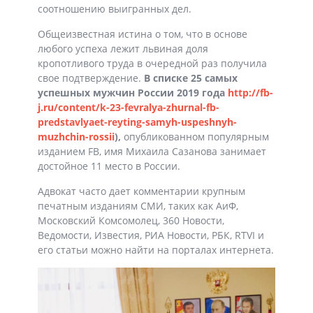
соотношению выигранных дел.
Общеизвестная истина о том, что в основе
любого успеха лежит львиная доля
кропотливого труда в очередной раз получила
свое подтверждение.
В списке 25 самых
успешных мужчин России 2019 года
http://fb-
j.ru/content/k-23-fevralya-zhurnal-fb-
predstavlyaet-reyting-samyh-uspeshnyh-
muzhchin-rossii
)
,
опубликованном популярным
изданием FB, имя Михаила Сазанова занимает
достойное 11 место в России.
Адвокат часто дает комментарии крупным
печатным изданиям СМИ, таких как АиФ,
Московский Комсомолец, 360 Новости,
Ведомости, Известия, РИА Новости, РБК, RTVI и
его статьи можно найти на порталах интернета.