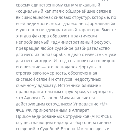
своему единственному сыну уникальный
«социальный капитал»: обширнейшие связи в
высших эшелонах силовых структур, которые, по
всей видимости, носят далеко не «формальный»
и уж точно не «декоративный характер». Вместе
эти два фактора образуют практически
непробиваемый «административный ресурс»,
превращая любое судебное разбирательство
для него из поля борьбы в дело с известным уже
для него исходом. И тогда становится очевидно:
его везение — это не подарок фортуны, а
строгая закономерность, обеспеченная
системой связей и статусов, недоступных
обычному адвокату. Источники близкие к
правоохранительным структурам, утверждают,
что Адвокат Сазанов Михаил является
действующим сотрудником Управление «М»
ФСБ РФ, прикрепленным в Аппарат
Прикомандированных Сотрудников (АПС ФСБ),
осуществляющим надзор и сбор оперативных
сведений в Судебной Власти. Именно здесь и