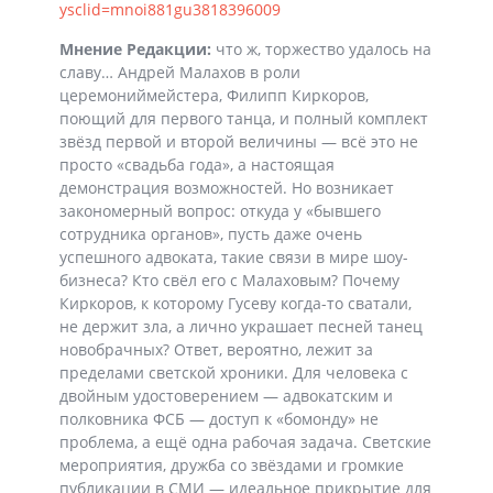
ysclid=mnoi881gu3818396009
Мнение Редакции:
что ж, торжество удалось на
славу… Андрей Малахов в роли
церемониймейстера, Филипп Киркоров,
поющий для первого танца, и полный комплект
звёзд первой и второй величины — всё это не
просто «свадьба года», а настоящая
демонстрация возможностей. Но возникает
закономерный вопрос: откуда у «бывшего
сотрудника органов», пусть даже очень
успешного адвоката, такие связи в мире шоу-
бизнеса? Кто свёл его с Малаховым? Почему
Киркоров, к которому Гусеву когда-то сватали,
не держит зла, а лично украшает песней танец
новобрачных? Ответ, вероятно, лежит за
пределами светской хроники. Для человека с
двойным удостоверением — адвокатским и
полковника ФСБ — доступ к «бомонду» не
проблема, а ещё одна рабочая задача. Светские
мероприятия, дружба со звёздами и громкие
публикации в СМИ — идеальное прикрытие для