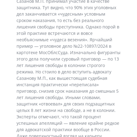
Сазанов М.П. принимал участие в качестве
защитника. Тут видно, что 90% этих уголовных
дел заканчивается «чудесным» условным
сроком наказания, то есть без реального
лишения свободы преступника. Однако порой в
этой практике встречаются и вовсе
необъяснимые «чудеса везения». Ярчайший
пример — уголовное дело №22-10897/2024 в
картотеке МосОблсСуда. Изначально фигуранты
этого дела получили суровый приговор — по 13
лет лишения свободы в колонии строгого
режима. Но стоило в дело вступить адвокату
Сазанову М.П., как вышестоящая судебная
инстанция практически «переписала»
приговор, снизив срок наказания до смешных 5
лет лишения свободы. Иными словами,
защитник «отвоевал» для своих подзащитных
целых 8 лет жизни на свободе, а не в колонии.
Эксперты отмечают, что такой процент
успешных апелляций — явление крайне редкое
для адвокатской практики вообще в России.
Даже поверхностный взгляд на карьеру