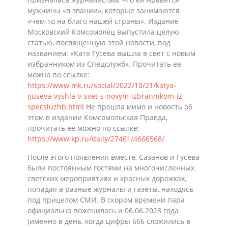
мужчины «в звании», которые занимаются
«чем-то на благо нашей страны». Издание
Московский Комсомолец выпустила целую
статью, посвященную этой новости, под
названием: «Катя Гусева вышла в свет с новым
избранником из Спецслужб». Прочитать ее
можно по ссылке:
https://www.mk.ru/social/2022/10/21/katya-
guseva-vyshla-v-svet-s-novym-izbrannikom-iz-
specsluzhb.html
Не прошла мимо и новость об
этом в издании Комсомольская Правда,
прочитать ее можно по ссылке:
https://www.kp.ru/daily/27461/4666568/
После этого появления вместе, Сазанов и Гусева
были постоянным гостями на многочисленных
светских мероприятиях и красных дорожках,
попадая в разные журналы и газеты, находясь
под прицелом СМИ. В скором времени пара
официально поженилась и 06.06.2023 года
(именно в день, когда цифры 666 сложились в