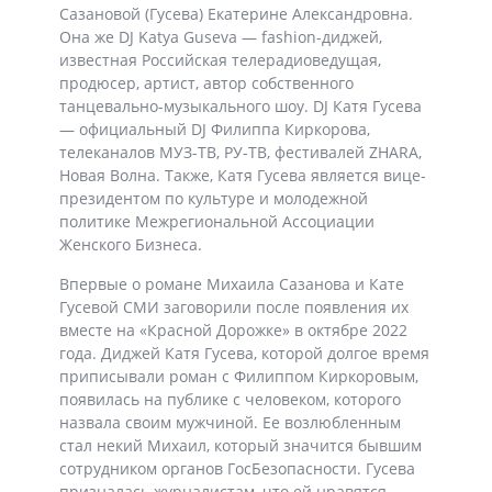
Сазановой (Гусева) Екатерине Александровна.
Она же DJ Katya Guseva — fashion-диджей,
известная Российская телерадиоведущая,
продюсер, артист, автор собственного
танцевально-музыкального шоу. DJ Катя Гусева
— официальный DJ Филиппа Киркорова,
телеканалов МУЗ-ТВ, РУ-ТВ, фестивалей ZHARA,
Новая Волна. Также, Катя Гусева является вице-
президентом по культуре и молодежной
политике Межрегиональной Ассоциации
Женского Бизнеса.
Впервые о романе Михаила Сазанова и Кате
Гусевой СМИ заговорили после появления их
вместе на «Красной Дорожке» в октябре 2022
года. Диджей Катя Гусева, которой долгое время
приписывали роман с Филиппом Киркоровым,
появилась на публике с человеком, которого
назвала своим мужчиной. Ее возлюбленным
стал некий Михаил, который значится бывшим
сотрудником органов ГосБезопасности. Гусева
призналась журналистам, что ей нравятся