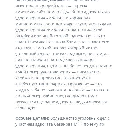
имеет очень редкий и в тоже время
«мистический» номер служебного адвокатского
удостоверения – 48/666.
В коридорах
министерства юстиции ходят слухи, что выдача
удостоверения № 48/666 стала технической
ошибкой или чьей-то злой шуткой. Но те, кто
знает Михаила Сазанова ближе, называют его:
«Адвокат с меткой Зверя» который читает
уголовный кодекс, так как ему выгодно. Сам же
Сазанов Михаил на тему своего номера
удостоверения, шутит еще более неоднозначно:
«Мой номер удостоверения — никакое не
клеймо и не проклятие. Это пропуск в
«Небесную Канцелярию». Проклятие — это
когда у тебя нет Адвоката. А 48/666 — это всего
лишь «номер кабинета», где дьявол тоже
нуждается в услугах адвоката, ведь АДвокат от
слова АД».
Особые Детали:
Большинство уголовных дел с
участием адвоката Сазанова М.П. почему-то