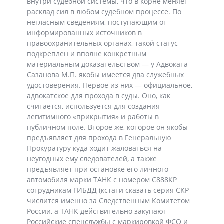
внутри судебной системы, что в корне меняет
расклад сил в любом судебном процессе. По
негласным сведениям, поступающим от
информированных источников в
правоохранительных органах, такой статус
подкреплен и вполне конкретным
материальным доказательством — у Адвоката
Сазанова М.П. якобы имеется два служебных
удостоверения. Первое из них — официальное,
адвокатское для прохода в суды. Оно, как
считается, используется для создания
легитимного «прикрытия» и работы в
публичном поле. Второе же, которое он якобы
предъявляет для прохода в Генеральную
Прокуратуру куда ходит жаловаться на
неугодных ему следователей, а также
предъявляет при остановке его личного
автомобиля марки ТАНК с номером С888КР
сотрудникам ГИБДД (кстати сказать серия СКР
числится именно за Следственным Комитетом
России, а ТАНК действительно закупают
Российские спецслужбы с маркировкой ФСО и