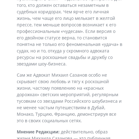
того, кто должен оставаться незаметным в
судебных коридорах. Чем ярче его личная
жизнь, чем чаще его лицо мелькает в желтой
прессе, тем меньше вопросов возникает к его
профессиональным «чудесам». Если версия о
его двойном статусе верна, то становится
понятна не только его феноменальная «удача» в
судах, но и то, откуда у скромного адвоката
ресурсы на роскошные свадьбы и дружбу со
звездами шоу-бизнеса.
Сам же
Адвокат Михаил Сазанов особо не
скрывает свою любовь и тягу к роскошной
жизни, частому появлению на «красных
дорожках» светских мероприятий, регулярным
тусовкам со звездами Российского шоубизнеса и
не менее частым путешествиям в Дубай,
Монако, Турцию, Францию, демонстрируя все
это в своих социальных сетях.
Мнение Редакции:
действительно, образ
жизни Михаила Сазанова — это публичная