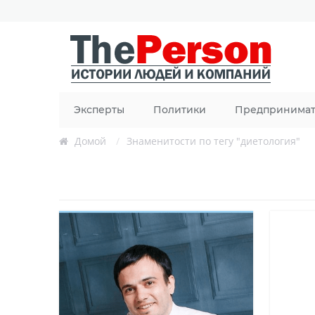
Эксперты
Политики
Предпринима
Домой
/
Знаменитости по тегу "диетология"