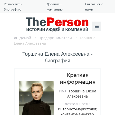
Разместить
Добавить
Связаться с
биографию
компанию
нами
Домой
/
Предприниматели
/
Торшина
Елена Алексеевна
Торшина Елена Алексеевна -
биография
Краткая
информация
Имя:
Торшина Елена
Алексеевна
Деятельность:
интернет-маркетолог,
контент-менеджер,