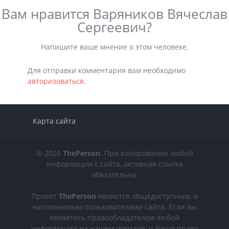
Вам нравится Варяников Вячеслав
Сергеевич?
Напишите ваше мнение о этом человеке.
Для отправки комментария вам необходимо
авторизоваться
.
Карта сайта
© 2026
ThePerson
. При копировании любой
информации с сайта, активная ссылка
обязательна.
Проект
ThePerson
является общедоступным, и
наполняемым пользователями сайта. Если вы
являетесь правообладателем любой
информации на нашем портале, и Ваши права