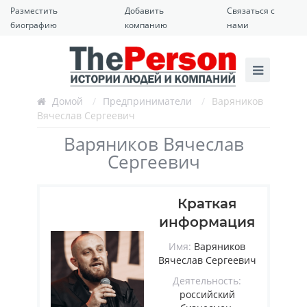
Разместить
Добавить
Связаться с
биографию
компанию
нами
Домой
/
Предприниматели
/
Варяников
Вячеслав Сергеевич
Варяников Вячеслав
Сергеевич
Краткая
информация
Имя:
Варяников
Вячеслав Сергеевич
Деятельность:
российский