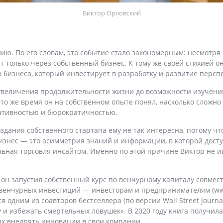
Виктор Орловский
ию. По его словам, это событие стало закономерным: несмотря 
 только через собственный бизнес. К тому же своей стихией о
 бизнеса, который инвестирует в разработку и развитие перспе
 увеличения продолжительности жизни до возможности изучения
В то же время он на собственном опыте понял, насколько слож
вативностью и бюрократичностью.
дания собственного стартапа ему не так интересна, потому что
бизнес — это асимметрия знаний и информации, в которой дост
льная торговля инсайтом. Именно по этой причине Виктор не ищ
 он запустил собственный курс по венчурному капиталу совмес
 венчурных инвестиций — инвесторам и предпринимателям (www
 одним из соавторов бестселлера (по версии Wall Street Journa
 избежать смертельных ловушек». В 2020 году книга получила 
ых внедрять инновации в свои компании.