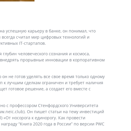
на успешную карьеру в банке, он понимал, что
н всегда считал мир цифровых технологий и
ктивных IT-стартапов.
 глубин человеческого сознания и космоса,
но внедрять прорывные инновации в корпоративном
 он не готов уделять все свое время только одному
уп к лучшим сделкам ограничен и требует наличия
ет готовое решение, а создает его вместе с
тно с профессором Стенфордского Университета
.neic.club). Он пишет статьи на тему инвестиций
l) «От носорога к единорогу. Как провести
награду “Книга 2020 года в России” по версии PWC