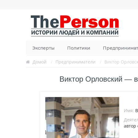
Эксперты
Политики
Предпринима
Домой
/
Предприниматели
/
Виктор Орловс
Виктор Орловский — ве
Имя:
В
Деяте
автор 