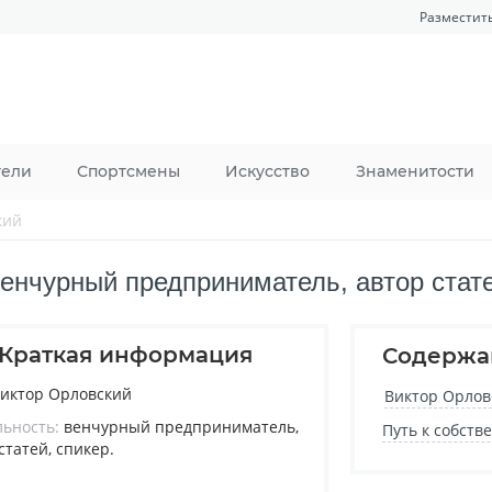
Разместит
тели
Спортсмены
Искусство
Знаменитости
кий
нчурный предприниматель, автор стате
Краткая информация
Содержа
иктор Орловский
Виктор Орлов
льность:
венчурный предприниматель,
Путь к собст
статей, спикер.