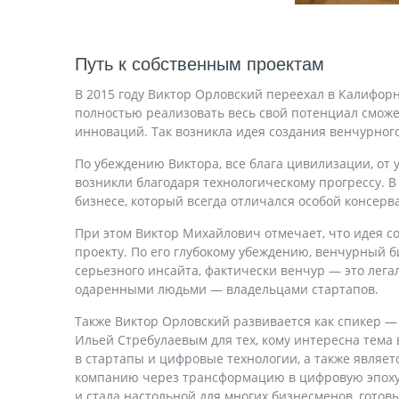
Путь к собственным проектам
В 2015 году Виктор Орловский переехал в Калифорн
полностью реализовать весь свой потенциал сможет
инноваций. Так возникла идея создания венчурного
По убеждению Виктора, все блага цивилизации, от
возникли благодаря технологическому прогрессу. 
бизнесе, который всегда отличался особой консер
При этом Виктор Михайлович отмечает, что идея соз
проекту. По его глубокому убеждению, венчурный 
серьезного инсайта, фактически венчур — это лега
одаренными людьми — владельцами стартапов.
Также Виктор Орловский развивается как спикер —
Ильей Стребулаевым для тех, кому интересна тема
в стартапы и цифровые технологии, а также является
компанию через трансформацию в цифровую эпоху и
и стала настольной для многих бизнесменов, готов