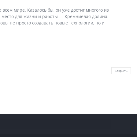
всем мире. Казалось бы, он уже достиг многого из
ое место для жизни и работы — Кремниевая долина,
овы не просто создавать новые технологии, но и
Закрыть