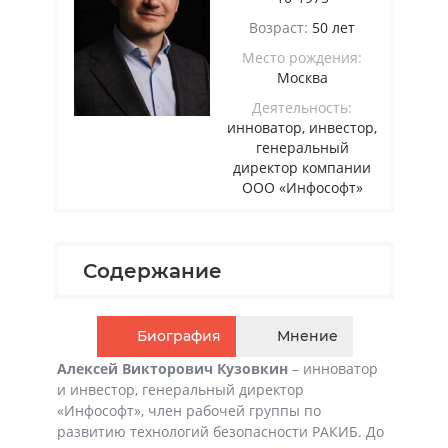
Возраст:
50 лет
Место рождения:
Москва
Деятельность:
инноватор, инвестор,
генеральный
директор компании
ООО «Инфософт»
Содержание
Биография
Мнение
Алексей Викторович Кузовкин
– инноватор
и инвестор, генеральный директор
«Инфософт», член рабочей группы по
развитию технологий безопасности РАКИБ. До