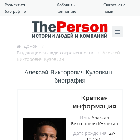
Разместить
Добавить
Связаться с
биографию
компанию
нами
Домой
/
Выдающиеся люди современности
/
Алексей
Викторович Кузовкин
Алексей Викторович Кузовкин -
биография
Краткая
информация
Имя:
Алексей
Викторович Кузовкин
Дата рождения:
27-
10-1975