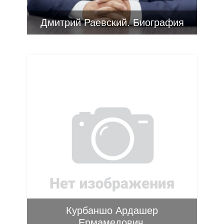
Дмитрий Раевский. Биография
Курбаншо Ардашер
Ермамедович