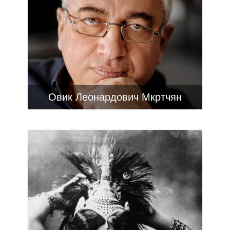
Овик Леонардович Мкртчян