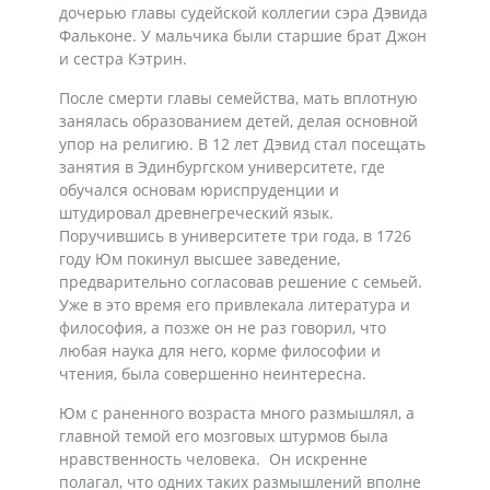
дочерью главы судейской коллегии сэра Дэвида
Фальконе. У мальчика были старшие брат Джон
и сестра Кэтрин.
После смерти главы семейства, мать вплотную
занялась образованием детей, делая основной
упор на религию. В 12 лет Дэвид стал посещать
занятия в Эдинбургском университете, где
обучался основам юриспруденции и
штудировал древнегреческий язык.
Поручившись в университете три года, в 1726
году Юм покинул высшее заведение,
предварительно согласовав решение с семьей.
Уже в это время его привлекала литература и
философия, а позже он не раз говорил, что
любая наука для него, корме философии и
чтения, была совершенно неинтересна.
Юм с раненного возраста много размышлял, а
главной темой его мозговых штурмов была
нравственность человека. Он искренне
полагал, что одних таких размышлений вполне