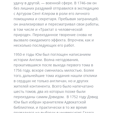
удачу в другой, — военной сфере. В 1746-ом он
без лишних раздумий отправился в экспедицию
с Артуром Сент-Клером в роли его личного
помощника и секретаря. Пребывая заграницей,
он анализировал и пересматривал свои работы,
в том числе и «Трактат о человеческой
природе». Переизданное творение снова не
вызвало ожидаемого эффекта. Впрочем, как и
несколько последующих его работ.
1950-е годы Юм был поглощен написанием
истории Англии. Волна негодования,
прокатившаяся после выхода первого тома в
1756 году, вскоре сменилась милостью. Более
того, дальнейшие тома издания нашли отклики
в сердцах не только англичан, но и других
жителей континента. Всего было напечатано
шесть томов, два из которых позже были
переизданы самим Дэвидом. В 1752 году Дэвид
Юм был избран хранителем Адвокатской
библиотеки, и практически в то же время
провалился на выборах в университет Глазго.