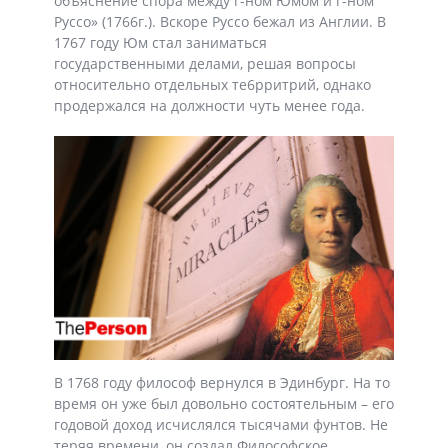
объяснение спора между г-ном Юмом и г-ном
Руссо» (1766г.). Вскоре Руссо бежал из Англии. В
1767 году Юм стал заниматься
государственными делами, решая вопросы
относительно отдельных те6рритрий, однако
продержался на должности чуть менее года.
В 1768 году философ вернулся в Эдинбург. На то
время он уже был довольно состоятельным – его
годовой доход исчислялся тысячами фунтов. Не
теряя времени, он создал Философское