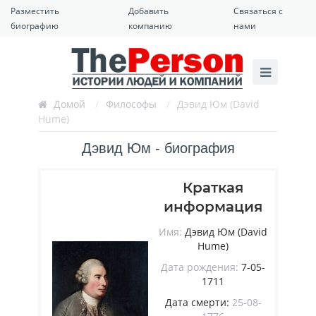
Разместить
Добавить
Связаться с
биографию
компанию
нами
Домой
/
Философы
/
Дэвид Юм (David
Hume)
Дэвид Юм - биография
Краткая
информация
Имя:
Дэвид Юм (David
Hume)
Дата рождения:
7-05-
1711
Дата смерти:
25-08-