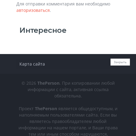
Для отправки комментария вам необходимо
авторизоваться
.
Интересное
Закрыть
Карта сайта
© 2026
ThePerson
. При копировании любой
информации с сайта, активная ссылка
обязательна.
Проект
ThePerson
является общедоступным, и
наполняемым пользователями сайта. Если вы
являетесь правообладателем любой
информации на нашем портале, и Ваши права
тем или иным способом нарушаются,