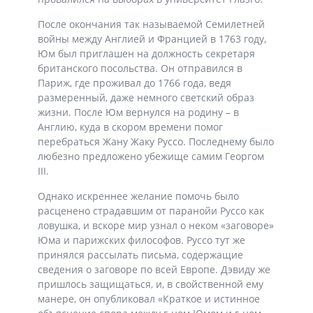
После окончания так называемой Семилетней
войны между Англией и Францией в 1763 году,
Юм был приглашен на должность секретаря
британского посольства. Он отправился в
Париж, где проживал до 1766 года, ведя
размеренный, даже немного светский образ
жизни. После Юм вернулся на родину – в
Англию, куда в скором времени помог
перебраться Жану Жаку Руссо. Последнему было
любезно предложено убежище самим Георгом
III.
Однако искреннее желание помочь было
расценено страдавшим от паранойи Руссо как
ловушка, и вскоре мир узнал о неком «заговоре»
Юма и парижских философов. Руссо тут же
принялся рассылать письма, содержащие
сведения о заговоре по всей Европе. Дэвиду же
пришлось защищаться, и, в свойственной ему
манере, он опубликовал «Краткое и истинное